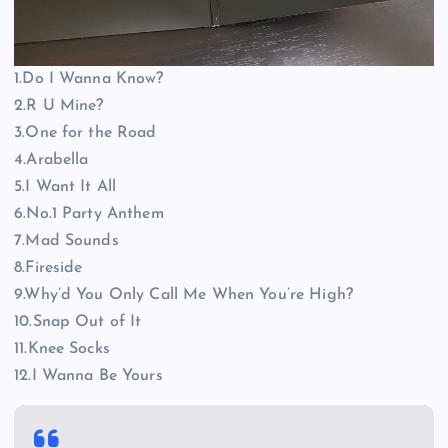
1.Do I Wanna Know?
2.R U Mine?
3.One for the Road
4.Arabella
5.I Want It All
6.No.1 Party Anthem
7.Mad Sounds
8.Fireside
9.Why’d You Only Call Me When You’re High?
10.Snap Out of It
11.Knee Socks
12.I Wanna Be Yours