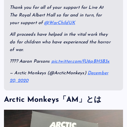
Thank you for all of your support for Live At
The Royal Albert Hall so far and in turn, for
your support of
@WarChildUK
All proceeds have helped in the vital work they
do for children who have experienced the horror
of war.
???? Aaron Parsons
pic.twitter.com/fU6pBH5B3x
— Arctic Monkeys (@ArcticMonkeys)
December
20, 2020
Arctic Monkeys「AM」とは