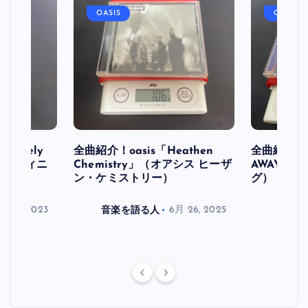
OASIS
OASIS
initely
全曲紹介！oasis「Heathen
全曲紹介！oa
ス デフィニ
Chemistry」（オアシス ヒーザ
AWAY」
ン・ケミストリー）
グ）
月 30, 2023
音楽を語る人
6月 26, 2025
音楽を