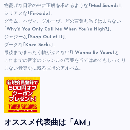
物憂げな日常の中に正解を求めるような
｢Mad Sounds｣
、
シリアスな
｢Fireside｣
、
グラム、ヘヴィ、グルーヴ、どの言葉も当てはまらない
｢Why’d You Only Call Me When You’re High?｣
、
ジャジーな
｢Snap Out of It｣
、
ダークな
｢Knee Socks｣
、
最後までまったく軸がぶれない
｢I Wanna Be Yours｣
と
これまでの音楽のジャンルの言葉を当てはめてもしっくり
こない音楽史に残る屈指のアルバム。
オススメ代表曲は「AM」