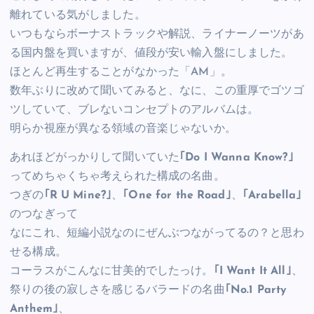
離れている気がしました。
いつもならボーナストラックや解説、ライナーノーツがあ
る国内盤を買いますが、値段が安い輸入盤にしました。
ほとんど再生することがなかった「AM」。
数年ぶりに改めて聞いてみると、なに、この重厚でゴツゴ
ツしていて、ブレないコンセプトのアルバムは。
明らか視座が異なる領域の音楽じゃないか。
あれほどがっかりして聞いていた
｢Do I Wanna Know?｣
ってめちゃくちゃ考えられた構成の名曲。
つぎの
｢R U Mine?｣
、
｢One for the Road｣
、
｢Arabella｣
のつなぎって
なにこれ、短編小説なのにぜんぶつながってるの？と思わ
せる構成。
コーラスがこんなに甘美的でしたっけ。
｢I Want It All｣
、
祭りの後の寂しさを感じるバラードの名曲
｢No.1 Party
Anthem｣
、