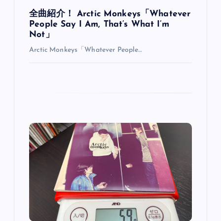
全曲紹介！ Arctic Monkeys「Whatever
People Say I Am, That’s What I’m
Not」
Arctic Monkeys「Whatever People…