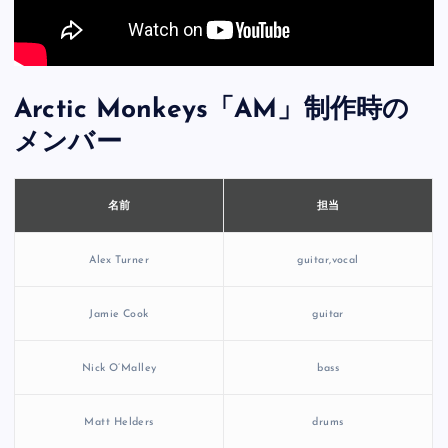
Arctic Monkeys「AM」制作時の
メンバー
担当
名前
Alex Turner
guitar,vocal
Jamie Cook
guitar
Nick O’Malley
bass
Matt Helders
drums