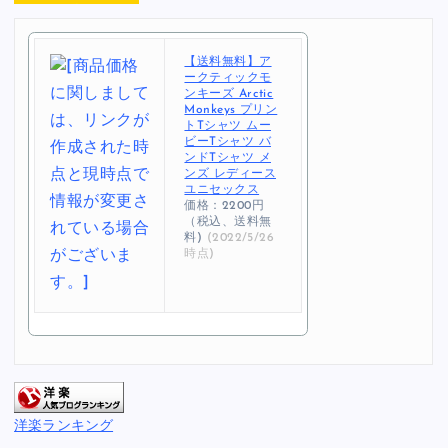
【送料無料】ア
ークティックモ
ンキーズ Arctic
Monkeys プリン
トTシャツ ムー
ビーTシャツ バ
ンドTシャツ メ
ンズ レディース
ユニセックス
価格：2200円
（税込、送料無
料)
(2022/5/26
時点)
洋楽ランキング