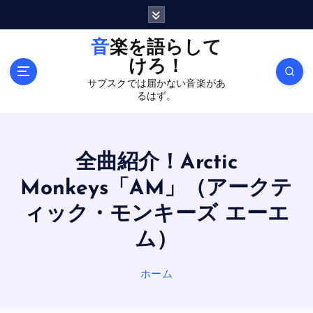
内
容
を
音楽を語らして
ス
けろ！
キ
サブスクでは届かない音楽があ
ッ
るはず。
プ
全曲紹介！Arctic
Monkeys「AM」（アークテ
ィック・モンキーズ エーエ
ム）
ホーム