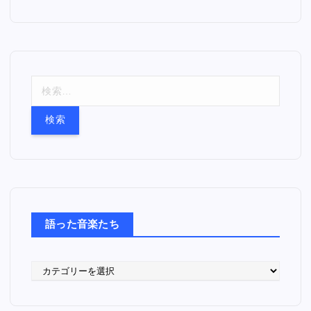
検
索
:
語った音楽たち
語
っ
た