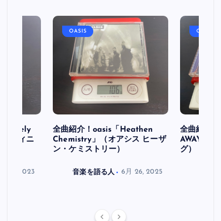
OASIS
OASIS
initely
全曲紹介！oasis「Heathen
全曲紹介！oa
ス デフィニ
Chemistry」（オアシス ヒーザ
AWAY」
ン・ケミストリー）
グ）
月 30, 2023
音楽を語る人
6月 26, 2025
音楽を