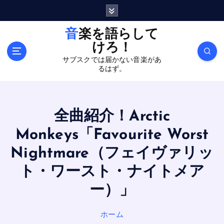
内
容
を
音楽を語らして
ス
けろ！
キ
サブスクでは届かない音楽があ
ッ
るはず。
プ
全曲紹介！Arctic
Monkeys「Favourite Worst
Nightmare（フェイヴァリッ
ト・ワースト・ナイトメア
ー）」
ホーム