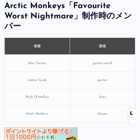
Arctic Monkeys「Favourite
Worst Nightmare」制作時のメン
バー
担当
名前
Alex Turner
guitar,vocal
Jamie Cook
guitar
Nick O’Malley
bass
Matt Helders
drums