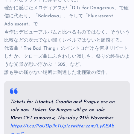
ィアスなサウンドに昇華していた。
確かに感じたメロディアスが「D Is for Dangerous」で確
信に代わり、「Balaclava」、そして「Fluorescent
Adolescent」で
今作はデビューアルバムと比べるものではなく、そういう
比較などの次元でない聞くレベルではないと痛感する。
代表曲「The Bad Thing」のイントロだけを何度リピート
したか、クローズ曲にふさわしい寂しさ、祭りの終盤のよ
うな光景が思い浮かぶ「505」など、
誰も手の届かない場所に到達した北極猿の傑作、
Tickets for Istanbul, Croatia and Prague are on
sale now. Tickets for Burgas will go on sale
10am CET tomorrow, Thursday 25th November.
https://t.co/PaUDpilxTU
pic.twitter.com/LyKEAb