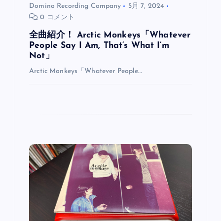
Domino Recording Company
5月 7, 2024
0 コメント
全曲紹介！ Arctic Monkeys「Whatever
People Say I Am, That’s What I’m
Not」
Arctic Monkeys「Whatever People…