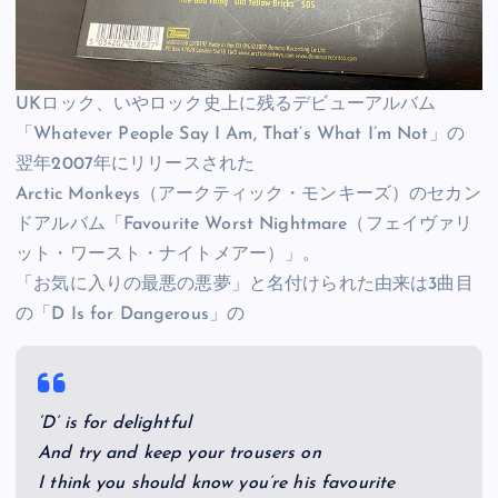
UKロック、いやロック史上に残るデビューアルバム
「Whatever People Say I Am, That’s What I’m Not」の
翌年2007年にリリースされた
Arctic Monkeys（アークティック・モンキーズ）のセカン
ドアルバム「Favourite Worst Nightmare（フェイヴァリ
ット・ワースト・ナイトメアー）」。
「お気に入りの最悪の悪夢」と名付けられた由来は3曲目
の「D Is for Dangerous」の
‘D’ is for delightful
And try and keep your trousers on
I think you should know you’re his favourite