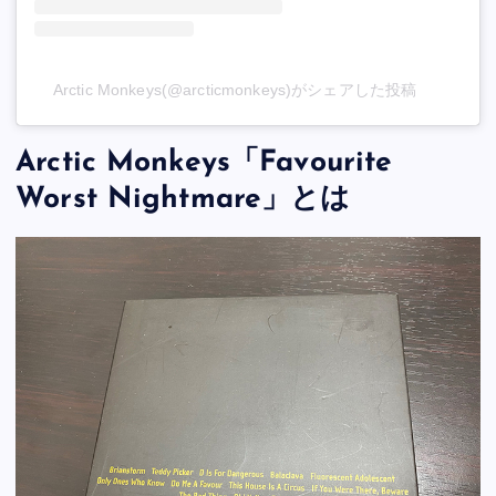
Arctic Monkeys(@arcticmonkeys)がシェアした投稿
Arctic Monkeys「Favourite
Worst Nightmare」とは