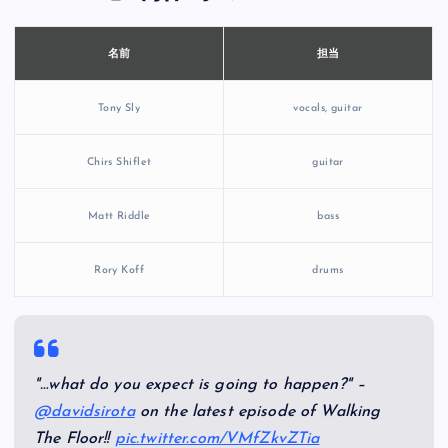
担当
名前
Tony Sly
vocals, guitar
Chirs Shiflet
guitar
Matt Riddle
bass
Rory Koff
drums
"…what do you expect is going to happen?" –
@davidsirota
on the latest episode of Walking
The Floor!!
pic.twitter.com/VMfZkvZTia