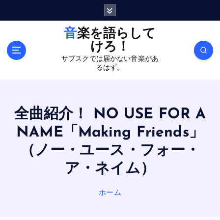
内
容
を
音楽を語らして
ス
けろ！
キ
サブスクでは届かない音楽があ
ッ
るはず。
プ
全曲紹介！ NO USE FOR A
NAME「Making Friends」
（ノー・ユース・フォー・
ア・ネイム）
ホーム