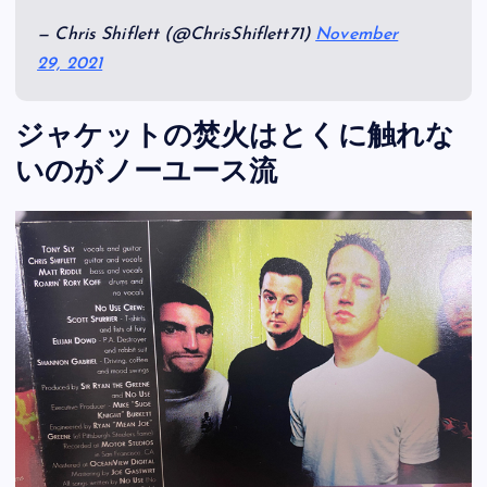
— Chris Shiflett (@ChrisShiflett71)
November
29, 2021
ジャケットの焚火はとくに触れな
いのがノーユース流