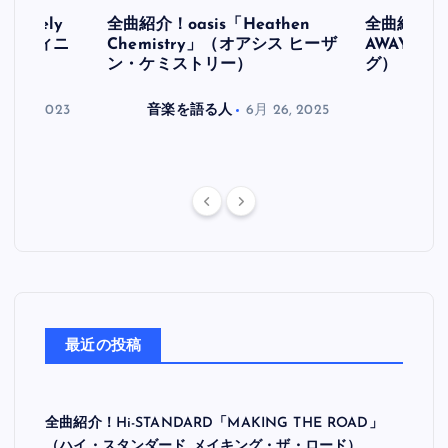
initely
全曲紹介！oasis「Heathen
全曲紹介！oa
ス デフィニ
Chemistry」（オアシス ヒーザ
AWAY」
ン・ケミストリー）
グ）
月 30, 2023
音楽を語る人
6月 26, 2025
音楽を
最近の投稿
全曲紹介！Hi-STANDARD「MAKING THE ROAD」
（ハイ・スタンダード メイキング・ザ・ロード）