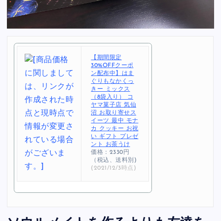
【期間限定
30%OFFクーポ
ン配布中】はま
ぐりもなかくっ
きー ミックス
（8袋入り） コ
ヤマ菓子店 気仙
沼 お取り寄せス
イーツ 最中 モナ
カ クッキー お祝
い ギフト プレゼ
ント お茶うけ
価格：2330円
（税込、送料別)
(2021/12/3時点)