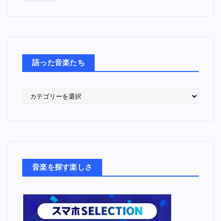
語った音楽たち
語
っ
た
音
楽
た
ち
音楽を探す楽しさ