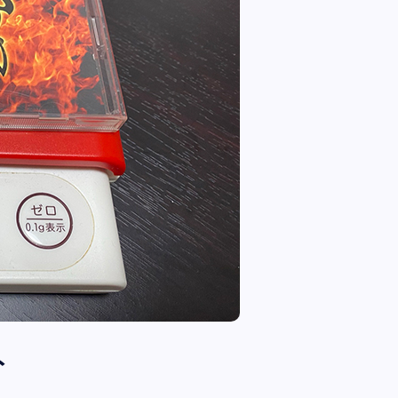
全曲紹介！oasis「Definitely
Maybe」（オアシス デフィニト
ー・メイビー）
音楽を語る人
8月 30, 2023
ト