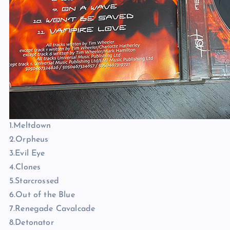
1.Meltdown
2.Orpheus
3.Evil Eye
4.Clones
5.Starcrossed
6.Out of the Blue
7.Renegade Cavalcade
8.Detonator