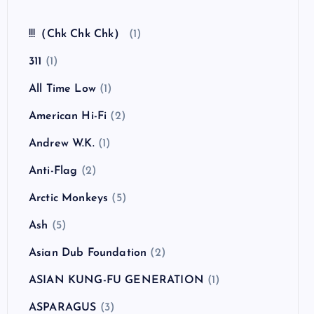
全曲紹介！The Coral「The Invisible Invasion」
（ザ・コーラル インヴィジブル・インヴェイジ
ョン）
カテゴリー
!!!（Chk Chk Chk）
(1)
311
(1)
All Time Low
(1)
American Hi-Fi
(2)