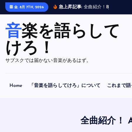
内
急上昇記事:
全
曲
紹
介
！
B
R
A
H
M
A
N
金. 8月 7TH, 2026
容
を
音楽を語らして
ス
キ
ッ
けろ！
プ
サブスクでは届かない音楽があるはず。
Home
「音楽を語らしてけろ」について
これまで語
全曲紹介！ A