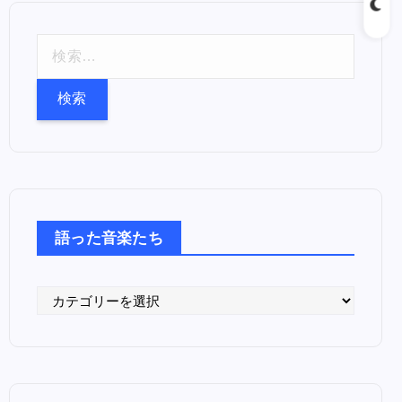
検
索
:
語った音楽たち
語
っ
た
音
楽