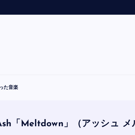
「
A
F
った音楽
sh「Meltdown」（アッシュ