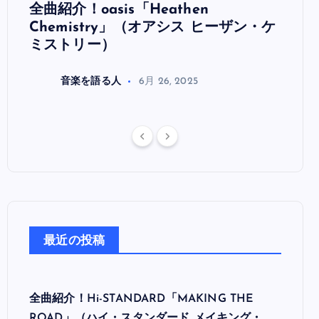
全曲紹介！oasis「Heathen
全曲紹
リ
Chemistry」（オアシス ヒーザン・ケ
（オ
ミストリー）
音楽を語る人
6月 26, 2025
最近の投稿
全曲紹介！Hi-STANDARD「MAKING THE
ROAD」（ハイ・スタンダード メイキング・