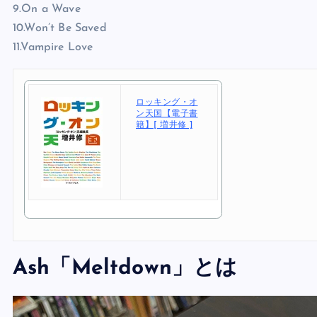
9.On a Wave
10.Won’t Be Saved
11.Vampire Love
ロッキング・オ
ン天国【電子書
籍】[ 増井修 ]
Ash「Meltdown」とは