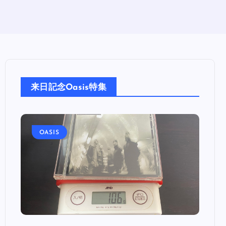
）
来日記念Oasis特集
OASIS
OA