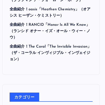
最近の投稿
全曲紹介！Hi-STANDARD「MAKING THE
ROAD」（ハイ・スタンダード メイキング・
ザ・ロード）
全曲紹介！BRAHMAN「A FORLORN HOPE」
（ブラフマン ア・フォーローン・ホープ）
全曲紹介！oasis「Heathen Chemistry」（オア
シス ヒーザン・ケミストリー）
全曲紹介！RANCID「Honor Is All We Know」
（ランシド オナー・イズ・オール・ウィー・ノ
ウ）