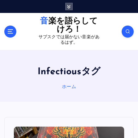
内
容
を
音楽を語らして
ス
けろ！
キ
サブスクでは届かない音楽があ
ッ
るはず。
プ
Infectiousタグ
ホーム