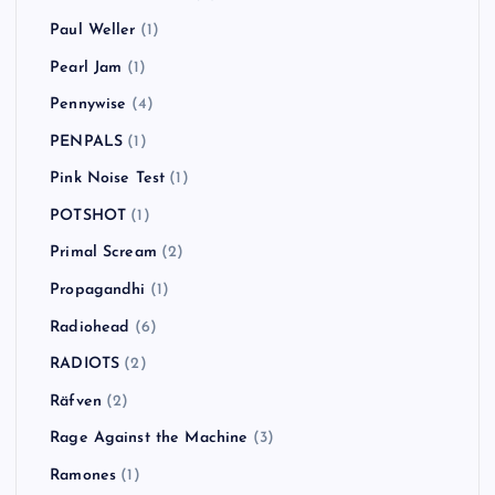
Paul Weller
(1)
Pearl Jam
(1)
Pennywise
(4)
PENPALS
(1)
Pink Noise Test
(1)
POTSHOT
(1)
Primal Scream
(2)
Propagandhi
(1)
Radiohead
(6)
RADIOTS
(2)
Räfven
(2)
Rage Against the Machine
(3)
Ramones
(1)