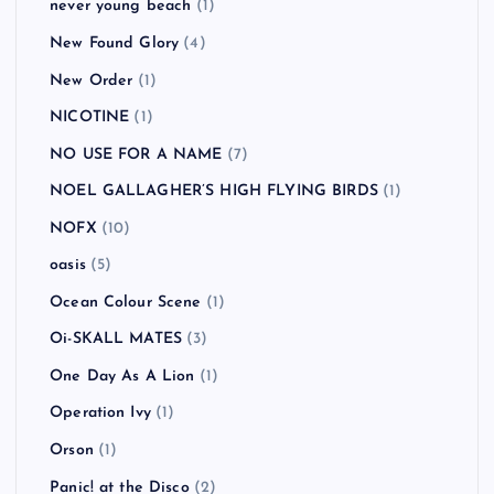
never young beach
(1)
New Found Glory
(4)
New Order
(1)
NICOTINE
(1)
NO USE FOR A NAME
(7)
NOEL GALLAGHER’S HIGH FLYING BIRDS
(1)
NOFX
(10)
oasis
(5)
Ocean Colour Scene
(1)
Oi-SKALL MATES
(3)
One Day As A Lion
(1)
Operation Ivy
(1)
Orson
(1)
Panic! at the Disco
(2)