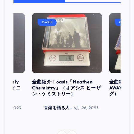
OASIS
OASIS
initely
全曲紹介！oasis「Heathen
全曲紹介！oa
ス デフィニ
Chemistry」（オアシス ヒーザ
AWAY」
ン・ケミストリー）
グ）
月 30, 2023
音楽を語る人
6月 26, 2025
音楽を