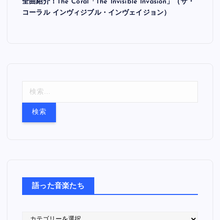
全曲紹介！The Coral「The Invisible Invasion」（ザ・
コーラル インヴィジブル・インヴェイジョン）
検
索
:
語った音楽たち
語