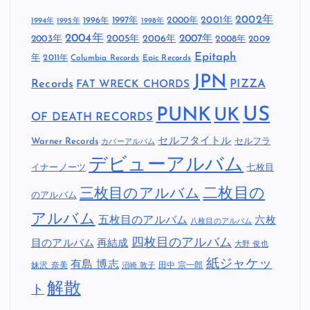
2002年
1997年
2000年
2001年
1996年
1994年
1995年
1998年
2004年
2005年
2007年
2003年
2006年
2008年
2009
Epitaph
年
2011年
Columbia Records
Epic Records
JPN
Records
FAT WRECK CHORDS
PIZZA
US
PUNK
UK
OF DEATH RECORDS
セルフタイトル
Warner Records
セルフラ
カバーアルバム
デビューアルバム
イナーノーツ
七枚目
二枚目の
三枚目のアルバム
のアルバム
アルバム
五枚目のアルバム
六枚
八枚目のアルバム
四枚目のアルバム
目のアルバム
再結成
大野 俊也
紙ジャケッ
有島 博志
妹沢 奈美
田中 宗一郎
沼崎 敦子
解散
ト