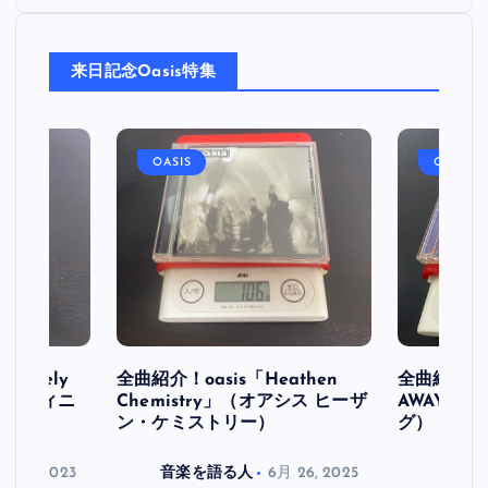
来日記念Oasis特集
OASIS
OASIS
initely
全曲紹介！oasis「Heathen
全曲紹介！oa
ス デフィニ
Chemistry」（オアシス ヒーザ
AWAY」
ン・ケミストリー）
グ）
月 30, 2023
音楽を語る人
6月 26, 2025
音楽を