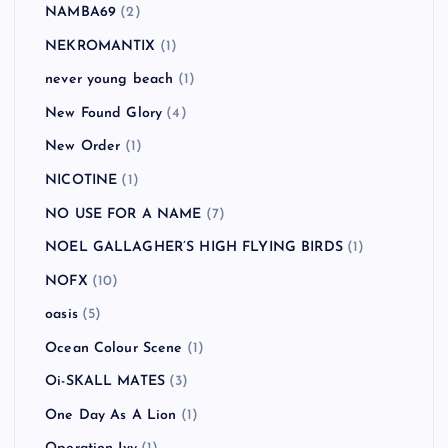
NAMBA69
(2)
NEKROMANTIX
(1)
never young beach
(1)
New Found Glory
(4)
New Order
(1)
NICOTINE
(1)
NO USE FOR A NAME
(7)
NOEL GALLAGHER’S HIGH FLYING BIRDS
(1)
NOFX
(10)
oasis
(5)
Ocean Colour Scene
(1)
Oi-SKALL MATES
(3)
One Day As A Lion
(1)