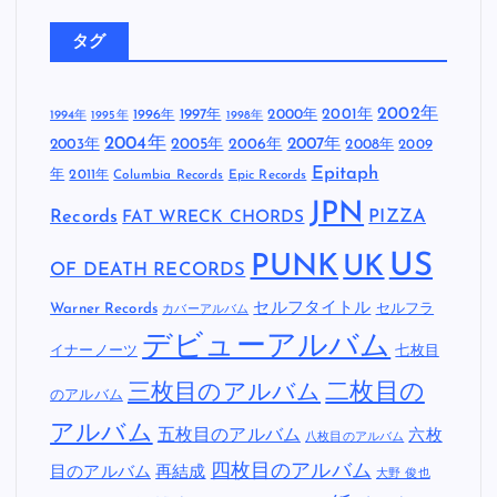
タグ
2002年
1997年
2000年
2001年
1996年
1994年
1995年
1998年
2004年
2005年
2007年
2003年
2006年
2008年
2009
Epitaph
年
2011年
Columbia Records
Epic Records
JPN
Records
FAT WRECK CHORDS
PIZZA
US
PUNK
UK
OF DEATH RECORDS
セルフタイトル
Warner Records
セルフラ
カバーアルバム
デビューアルバム
イナーノーツ
七枚目
二枚目の
三枚目のアルバム
のアルバム
アルバム
五枚目のアルバム
六枚
八枚目のアルバム
四枚目のアルバム
目のアルバム
再結成
大野 俊也