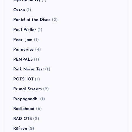
Operation Ivy
(1)
Orson
(1)
Panic! at the Disco
(2)
Paul Weller
(1)
Pearl Jam
(1)
Pennywise
(4)
PENPALS
(1)
Pink Noise Test
(1)
POTSHOT
(1)
Primal Scream
(2)
Propagandhi
(1)
Radiohead
(6)
RADIOTS
(2)
Räfven
(2)