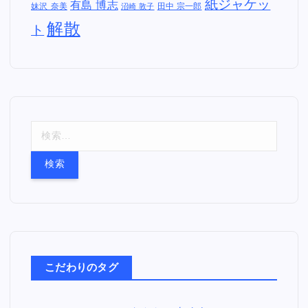
紙ジャケッ
有島 博志
妹沢 奈美
田中 宗一郎
沼崎 敦子
解散
ト
検
索
:
こだわりのタグ