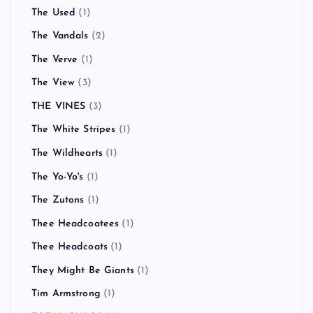
The Used
(1)
The Vandals
(2)
The Verve
(1)
The View
(3)
THE VINES
(3)
The White Stripes
(1)
The Wildhearts
(1)
The Yo-Yo's
(1)
The Zutons
(1)
Thee Headcoatees
(1)
Thee Headcoats
(1)
They Might Be Giants
(1)
Tim Armstrong
(1)