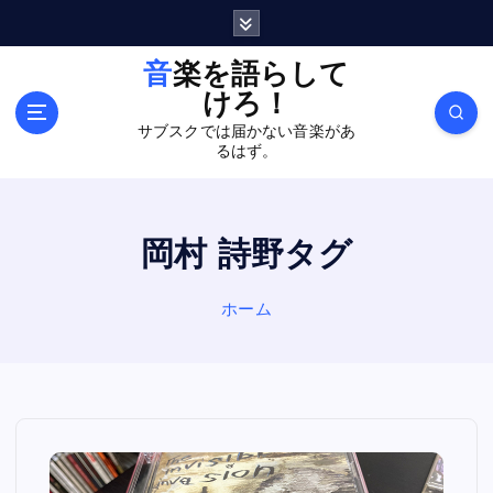
内
容
を
音楽を語らして
ス
けろ！
キ
サブスクでは届かない音楽があ
ッ
るはず。
プ
岡村 詩野タグ
ホーム