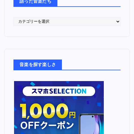
語った音楽たち
語
っ
た
音
楽
た
ち
音楽を探す楽しさ