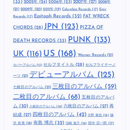
(33)
2005年
(24)
2007年
(27)
2006年
(23)
2008年
(21)
2009年
(20)
2011年
(19)
Columbia Records
(17)
Epic
Epitaph Records
(32)
FAT WRECK
Records
(17)
JPN
(123)
CHORDS
(28)
PIZZA OF
PUNK
(133)
DEATH RECORDS
(33)
US
(168)
UK
(116)
Warner Records
(21)
セルフタイトル
(28)
セルフライナーノ
カバーアルバム
(15)
デビューアルバム
(125)
ーツ
(21)
三枚目のアルバム
(59)
七枚目のアルバム
(21)
二枚目のアルバム
(68)
五枚目のアルバ
ム
(30)
六枚目のアルバム
(27)
再
八枚目のアルバム
(16)
四枚目のアルバム
(42)
結成
(27)
妹
大野 俊也
(16)
有島 博志
(32)
沢 奈美
(18)
田中 宗一郎
(17)
沼崎 敦子
(16)