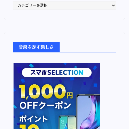
語
っ
た
音
楽
た
ち
音楽を探す楽しさ