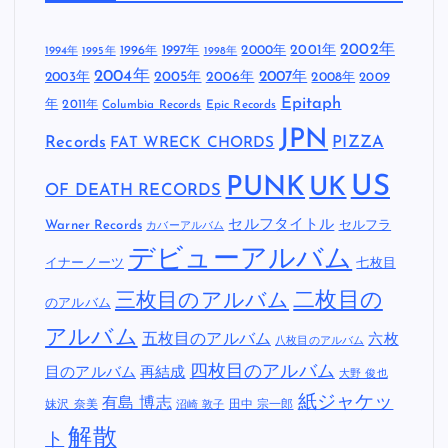
2002年
1997年
2000年
2001年
1996年
1994年
1995年
1998年
2004年
2005年
2007年
2003年
2006年
2008年
2009
Epitaph
年
2011年
Columbia Records
Epic Records
JPN
Records
FAT WRECK CHORDS
PIZZA
US
PUNK
UK
OF DEATH RECORDS
セルフタイトル
Warner Records
セルフラ
カバーアルバム
デビューアルバム
イナーノーツ
七枚目
二枚目の
三枚目のアルバム
のアルバム
アルバム
五枚目のアルバム
六枚
八枚目のアルバム
四枚目のアルバム
目のアルバム
再結成
大野 俊也
紙ジャケッ
有島 博志
妹沢 奈美
田中 宗一郎
沼崎 敦子
解散
ト