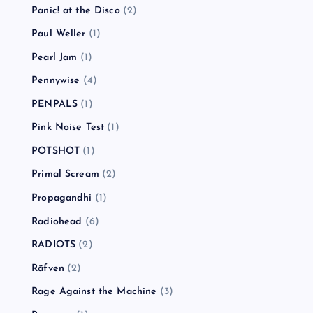
Panic! at the Disco
(2)
Paul Weller
(1)
Pearl Jam
(1)
Pennywise
(4)
PENPALS
(1)
Pink Noise Test
(1)
POTSHOT
(1)
Primal Scream
(2)
Propagandhi
(1)
Radiohead
(6)
RADIOTS
(2)
Räfven
(2)
Rage Against the Machine
(3)