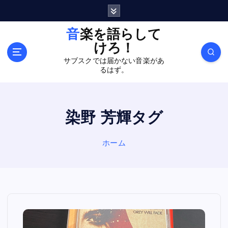
内
容
を
音楽を語らして
ス
けろ！
キ
サブスクでは届かない音楽があ
ッ
るはず。
プ
染野 芳輝タグ
ホーム