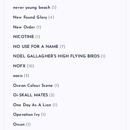
never young beach
(1)
New Found Glory
(4)
New Order
(1)
NICOTINE
(1)
NO USE FOR A NAME
(7)
NOEL GALLAGHER’S HIGH FLYING BIRDS
(1)
NOFX
(10)
oasis
(5)
Ocean Colour Scene
(1)
Oi-SKALL MATES
(3)
One Day As A Lion
(1)
Operation Ivy
(1)
Orson
(1)