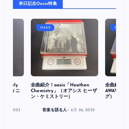
来日記念Oasis特集
OASIS
OASIS
initely
全曲紹介！oasis「Heathen
全曲紹介！oa
ス デフィニ
Chemistry」（オアシス ヒーザ
AWAY」
ン・ケミストリー）
グ）
月 30, 2023
音楽を語る人
6月 26, 2025
音楽を