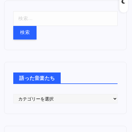
検
索
:
語った音楽たち
語
っ
た
音
楽