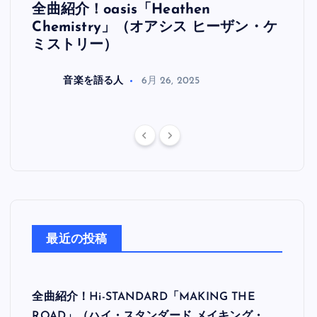
全曲紹介！oasis「Heathen
全曲紹
リ
Chemistry」（オアシス ヒーザン・ケ
（オ
ミストリー）
音楽を語る人
6月 26, 2025
最近の投稿
全曲紹介！Hi-STANDARD「MAKING THE
ROAD」（ハイ・スタンダード メイキング・