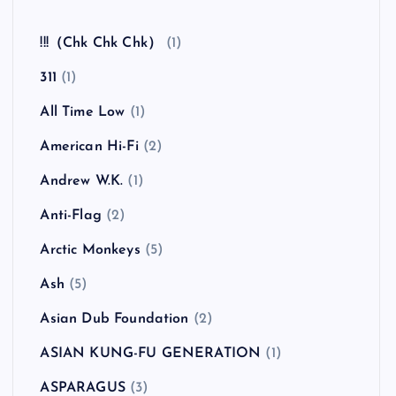
全曲紹介！The Coral「The Invisible Invasion」
（ザ・コーラル インヴィジブル・インヴェイジ
ョン）
カテゴリー
!!!（Chk Chk Chk）
(1)
311
(1)
All Time Low
(1)
American Hi-Fi
(2)