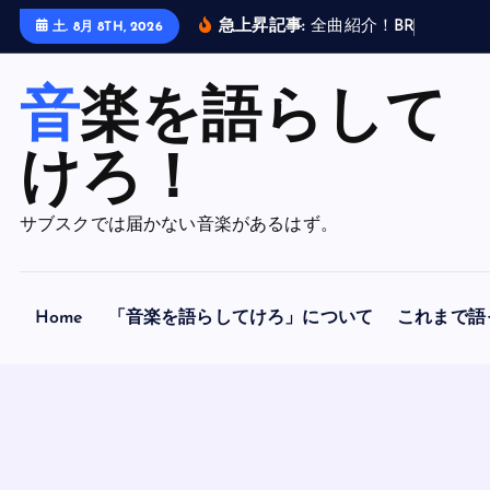
内
急上昇記事:
全
曲
紹
介
！
B
R
A
H
M
A
N
土. 8月 8TH, 2026
容
を
音楽を語らして
ス
キ
ッ
けろ！
プ
サブスクでは届かない音楽があるはず。
Home
「音楽を語らしてけろ」について
これまで語