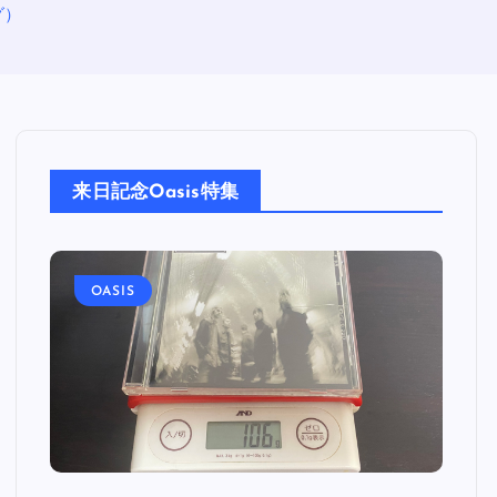
グ）
来日記念Oasis特集
OASIS
O