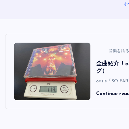
ホ
音楽を語
全曲紹介！oa
グ）
oasis「SO F
Continue rea