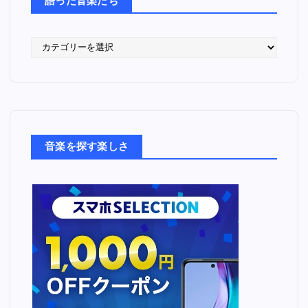
語った音楽たち
語
っ
た
音
楽
た
ち
音楽を探す楽しさ