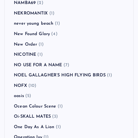
NAMBA69
(2)
NEKROMANTIX
(1)
never young beach
(1)
New Found Glory
(4)
New Order
(1)
NICOTINE
(1)
NO USE FOR A NAME
(7)
NOEL GALLAGHER’S HIGH FLYING BIRDS
(1)
NOFX
(10)
oasis
(5)
Ocean Colour Scene
(1)
Oi-SKALL MATES
(3)
One Day As A Lion
(1)
Operation Ivy
(1)