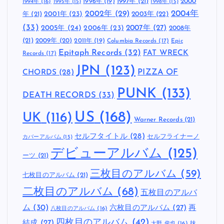
1997年
(21)
2000
1996年
(19)
1994年
(16)
1995年
(15)
1998年
(15)
2002年
(29)
2004年
年
(21)
2001年
(23)
2003年
(22)
(33)
2005年
(24)
2007年
(27)
2006年
(23)
2008年
(21)
2009年
(20)
2011年
(19)
Columbia Records
(17)
Epic
Epitaph Records
(32)
FAT WRECK
Records
(17)
JPN
(123)
CHORDS
(28)
PIZZA OF
PUNK
(133)
DEATH RECORDS
(33)
US
(168)
UK
(116)
Warner Records
(21)
セルフタイトル
(28)
セルフライナーノ
カバーアルバム
(15)
デビューアルバム
(125)
ーツ
(21)
三枚目のアルバム
(59)
七枚目のアルバム
(21)
二枚目のアルバム
(68)
五枚目のアルバ
ム
(30)
六枚目のアルバム
(27)
再
八枚目のアルバム
(16)
四枚目のアルバム
(42)
結成
(27)
妹
大野 俊也
(16)