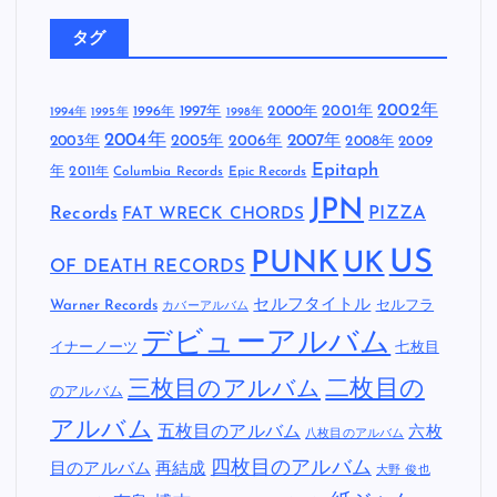
タグ
2002年
1997年
2000年
2001年
1996年
1994年
1995年
1998年
2004年
2005年
2007年
2003年
2006年
2008年
2009
Epitaph
年
2011年
Columbia Records
Epic Records
JPN
Records
FAT WRECK CHORDS
PIZZA
US
PUNK
UK
OF DEATH RECORDS
セルフタイトル
Warner Records
セルフラ
カバーアルバム
デビューアルバム
イナーノーツ
七枚目
二枚目の
三枚目のアルバム
のアルバム
アルバム
五枚目のアルバム
六枚
八枚目のアルバム
四枚目のアルバム
目のアルバム
再結成
大野 俊也