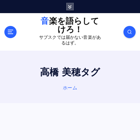
内
容
を
音楽を語らして
ス
けろ！
キ
サブスクでは届かない音楽があ
ッ
るはず。
プ
高橋 美穂タグ
ホーム