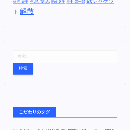
紙ジャケッ
有島 博志
妹沢 奈美
田中 宗一郎
沼崎 敦子
解散
ト
検
索
:
こだわりのタグ