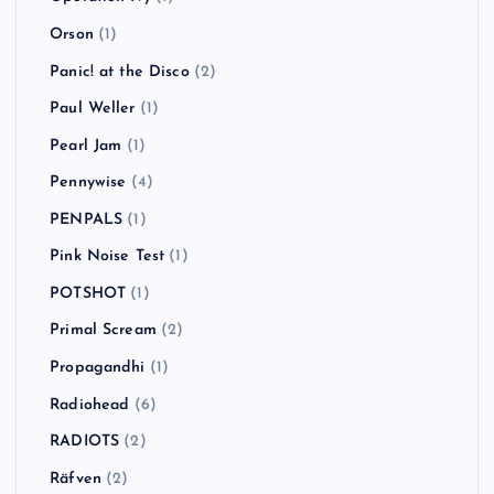
Orson
(1)
Panic! at the Disco
(2)
Paul Weller
(1)
Pearl Jam
(1)
Pennywise
(4)
PENPALS
(1)
Pink Noise Test
(1)
POTSHOT
(1)
Primal Scream
(2)
Propagandhi
(1)
Radiohead
(6)
RADIOTS
(2)
Räfven
(2)