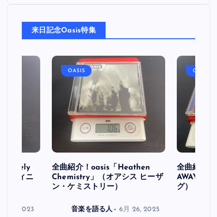
来日記念Oasis特集
OASIS
OASIS
initely
全曲紹介！oasis「Heathen
全曲紹介！oa
ス デフィニ
Chemistry」（オアシス ヒーザ
AWAY」
ン・ケミストリー）
グ）
月 30, 2023
音楽を語る人
6月 26, 2025
音楽を