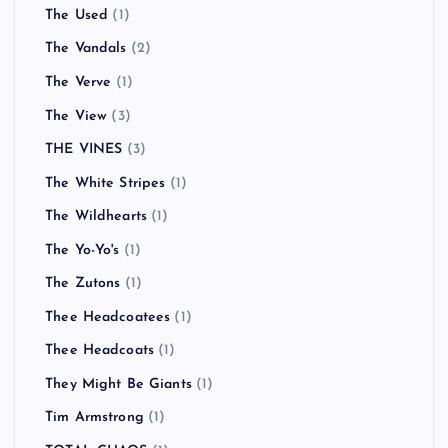
The Used
(1)
The Vandals
(2)
The Verve
(1)
The View
(3)
THE VINES
(3)
The White Stripes
(1)
The Wildhearts
(1)
The Yo-Yo's
(1)
The Zutons
(1)
Thee Headcoatees
(1)
Thee Headcoats
(1)
They Might Be Giants
(1)
Tim Armstrong
(1)