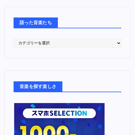
語った音楽たち
語
っ
た
音
楽
た
ち
音楽を探す楽しさ