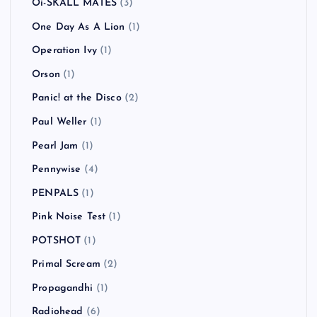
Oi-SKALL MATES
(3)
One Day As A Lion
(1)
Operation Ivy
(1)
Orson
(1)
Panic! at the Disco
(2)
Paul Weller
(1)
Pearl Jam
(1)
Pennywise
(4)
PENPALS
(1)
Pink Noise Test
(1)
POTSHOT
(1)
Primal Scream
(2)
Propagandhi
(1)
Radiohead
(6)