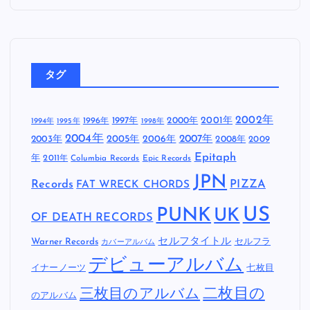
タグ
2002年
1997年
2000年
2001年
1996年
1994年
1995年
1998年
2004年
2005年
2007年
2003年
2006年
2008年
2009
Epitaph
年
2011年
Columbia Records
Epic Records
JPN
Records
FAT WRECK CHORDS
PIZZA
US
PUNK
UK
OF DEATH RECORDS
セルフタイトル
Warner Records
セルフラ
カバーアルバム
デビューアルバム
イナーノーツ
七枚目
二枚目の
三枚目のアルバム
のアルバム