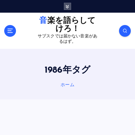
内
容
を
音楽を語らして
ス
けろ！
キ
サブスクでは届かない音楽があ
ッ
るはず。
プ
1986年タグ
ホーム