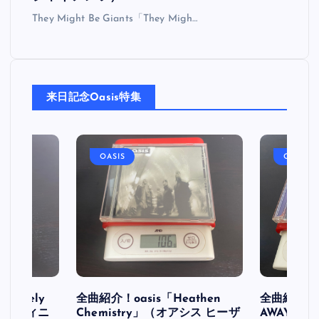
They Might Be Giants「They Migh…
来日記念Oasis特集
OASIS
OASIS
initely
全曲紹介！oasis「Heathen
全曲紹介！oa
ス デフィニ
Chemistry」（オアシス ヒーザ
AWAY」