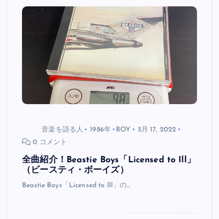
音楽を語る人
1986年
BOY
5月 17, 2022
0 コメント
全曲紹介！Beastie Boys「Licensed to Ill」
（ビースティ・ボーイズ）
Beastie Boys「Licensed to Ill」の…