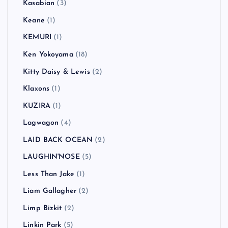
Kasabian
(3)
Keane
(1)
KEMURI
(1)
Ken Yokoyama
(18)
Kitty Daisy & Lewis
(2)
Klaxons
(1)
KUZIRA
(1)
Lagwagon
(4)
LAID BACK OCEAN
(2)
LAUGHIN'NOSE
(5)
Less Than Jake
(1)
Liam Gallagher
(2)
Limp Bizkit
(2)
Linkin Park
(5)