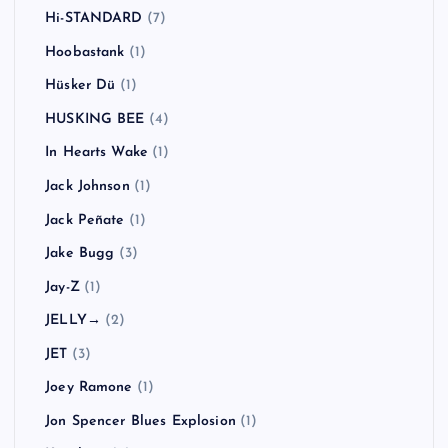
Hi-STANDARD
(7)
Hoobastank
(1)
Hüsker Dü
(1)
HUSKING BEE
(4)
In Hearts Wake
(1)
Jack Johnson
(1)
Jack Peñate
(1)
Jake Bugg
(3)
Jay-Z
(1)
JELLY→
(2)
JET
(3)
Joey Ramone
(1)
Jon Spencer Blues Explosion
(1)