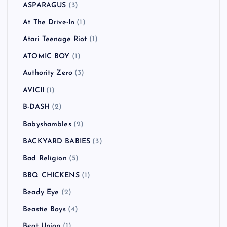
All Time Low
(1)
American Hi-Fi
(2)
Andrew W.K.
(1)
Anti-Flag
(2)
Arctic Monkeys
(5)
Ash
(5)
Asian Dub Foundation
(2)
ASIAN KUNG-FU GENERATION
(1)
ASPARAGUS
(3)
At The Drive-In
(1)
Atari Teenage Riot
(1)
ATOMIC BOY
(1)
Authority Zero
(3)