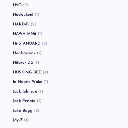
Ginger Wildheart
(1)
Goldfinger
(1)
Good Charlotte
(3)
Good Riddance
(1)
Green Day
(7)
Greta Van Fleet
(1)
Guns N' Roses
(2)
Gym Class Heroes
(1)
H2O
(2)
Hadouken!
(1)
HARD-Fi
(2)
HAWAIIAN6
(1)
Hi-STANDARD
(7)