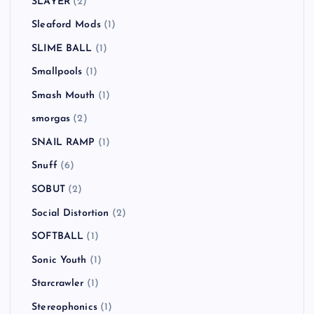
Scott Murphy
(1)
Sex Pistols
(2)
SHERBET
(1)
Sick of It All
(1)
Sid Vicious
(1)
SiM
(3)
Simple Plan
(2)
SKA SKA CLUB
(1)
SLAYER
(2)
Sleaford Mods
(1)
SLIME BALL
(1)
Smallpools
(1)
Smash Mouth
(1)