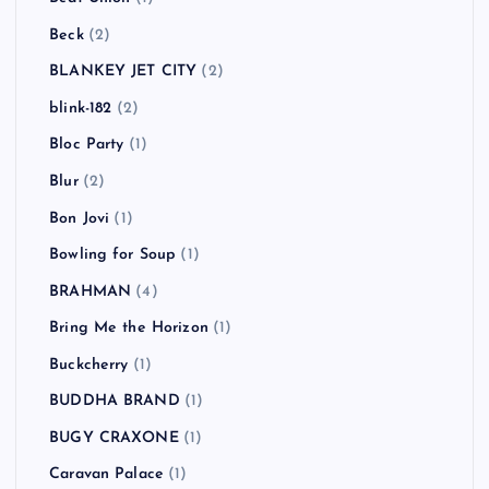
AVICII
(1)
B-DASH
(2)
Babyshambles
(2)
BACKYARD BABIES
(3)
Bad Religion
(5)
BBQ CHICKENS
(1)
Beady Eye
(2)
Beastie Boys
(4)
Beat Union
(1)
Beck
(2)
BLANKEY JET CITY
(2)
blink-182
(2)
Bloc Party
(1)
Blur
(2)