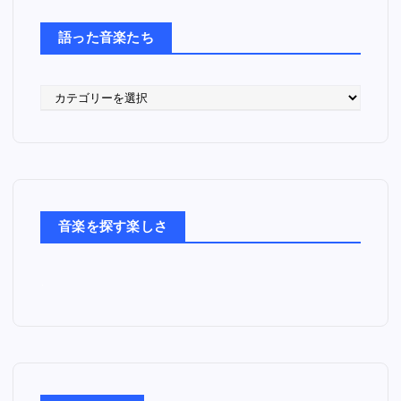
語った音楽たち
語
っ
た
音
楽
た
ち
音楽を探す楽しさ