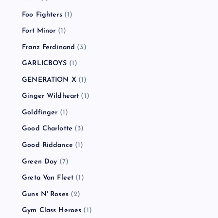
Eminem
(1)
FACT
(2)
FAKE TYPE.
(1)
Feeder
(1)
FEVER 333
(2)
Finch
(1)
Fishbone
(1)
Flogging Molly
(2)
Foals
(1)
Foo Fighters
(1)
Fort Minor
(1)
Franz Ferdinand
(3)
GARLICBOYS
(1)
GENERATION X
(1)