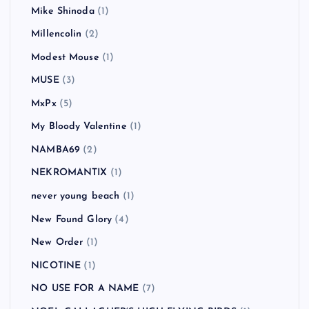
MAN WITH A MISSION
(2)
Mando Diao
(5)
Manic Street Preachers
(3)
Massive Attack
(1)
Me First and the Gimme Gimmes
(4)
MEST
(1)
MEST
(2)
MGMT
(1)
Mike Shinoda
(1)
Millencolin
(2)
Modest Mouse
(1)
MUSE
(3)
MxPx
(5)