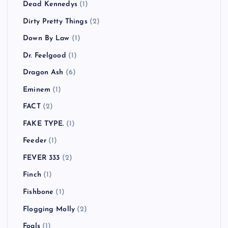
COCOBAT
(1)
Coldplay
(3)
COMEBACK MY DAUGHTERS
(1)
COUNTRY YARD
(1)
CULT FLOWERS
(2)
Cypress Hill
(1)
Danko Jones
(1)
Dead By Sunrise
(1)
Dead Kennedys
(1)
Dirty Pretty Things
(2)
Down By Law
(1)
Dr. Feelgood
(1)
Dragon Ash
(6)