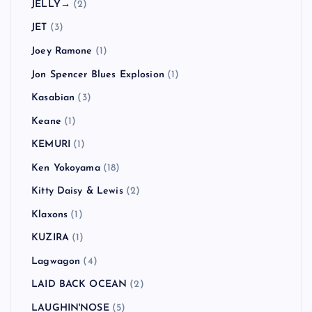
Hoobastank
(1)
Hüsker Dü
(1)
HUSKING BEE
(4)
In Hearts Wake
(1)
Jack Johnson
(1)
Jack Peñate
(1)
Jake Bugg
(3)
Jay-Z
(1)
JELLY→
(2)
JET
(3)
Joey Ramone
(1)
Jon Spencer Blues Explosion
(1)
Kasabian
(3)