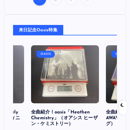
投
稿
来日記念Oasis特集
の
ペ
OASIS
OASIS
ー
ジ
送
り
initely
全曲紹介！oasis「Heathen
全曲紹介！oa
ス デフィニ
Chemistry」（オアシス ヒーザ
AWAY」
ン・ケミストリー）
グ）