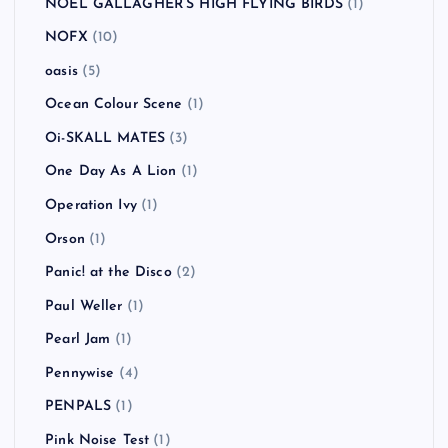
My Bloody Valentine
(1)
NAMBA69
(2)
NEKROMANTIX
(1)
never young beach
(1)
New Found Glory
(4)
New Order
(1)
NICOTINE
(1)
NO USE FOR A NAME
(7)
NOEL GALLAGHER’S HIGH FLYING BIRDS
(1)
NOFX
(10)
oasis
(5)
Ocean Colour Scene
(1)
Oi-SKALL MATES
(3)