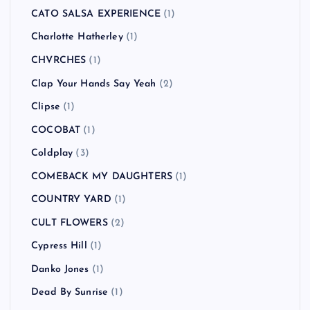
Bon Jovi
(1)
Bowling for Soup
(1)
BRAHMAN
(4)
Bring Me the Horizon
(1)
Buckcherry
(1)
BUDDHA BRAND
(1)
BUGY CRAXONE
(1)
Caravan Palace
(1)
CATO SALSA EXPERIENCE
(1)
Charlotte Hatherley
(1)
CHVRCHES
(1)
Clap Your Hands Say Yeah
(2)
Clipse
(1)