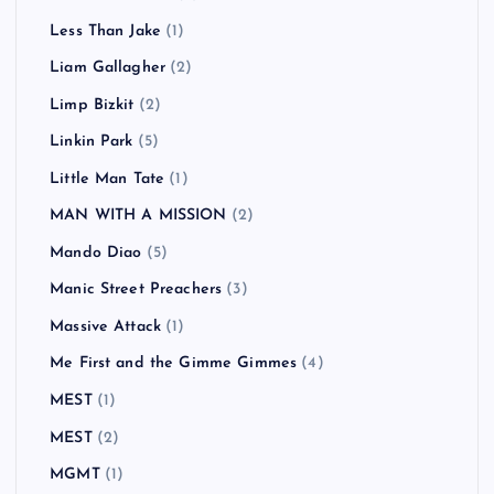
Keane
(1)
KEMURI
(1)
Ken Yokoyama
(18)
Kitty Daisy & Lewis
(2)
Klaxons
(1)
KUZIRA
(1)
Lagwagon
(4)
LAID BACK OCEAN
(2)
LAUGHIN'NOSE
(5)
Less Than Jake
(1)
Liam Gallagher
(2)
Limp Bizkit
(2)
Linkin Park
(5)
Little Man Tate
(1)