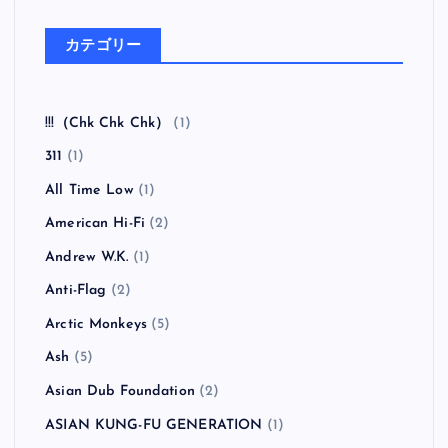
フマン ア・フォーローン・ホープ）
全曲紹介！oasis「Heathen Chemistry」（オアシス ヒ
ーザン・ケミストリー）
全曲紹介！RANCID「Honor Is All We Know」（ラン
シド オナー・イズ・オール・ウィー・ノウ）
全曲紹介！The Coral「The Invisible Invasion」（ザ・
コーラル インヴィジブル・インヴェイジョン）
カテゴリー
!!!（Chk Chk Chk）
(1)
311
(1)