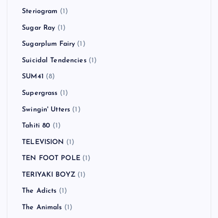
smorgas
(2)
SNAIL RAMP
(1)
Snuff
(6)
SOBUT
(2)
Social Distortion
(2)
SOFTBALL
(1)
Sonic Youth
(1)
Starcrawler
(1)
Stereophonics
(1)
Steriogram
(1)
Sugar Ray
(1)
Sugarplum Fairy
(1)
Suicidal Tendencies
(1)
SUM41
(8)