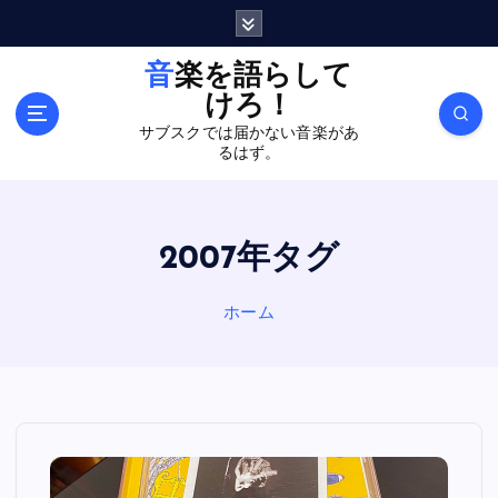
内
容
を
音楽を語らして
ス
けろ！
キ
サブスクでは届かない音楽があ
ッ
るはず。
プ
2007年タグ
ホーム