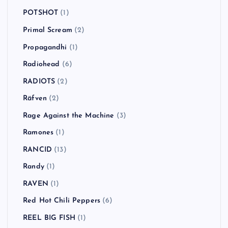
One Day As A Lion
(1)
Operation Ivy
(1)
Orson
(1)
Panic! at the Disco
(2)
Paul Weller
(1)
Pearl Jam
(1)
Pennywise
(4)
PENPALS
(1)
Pink Noise Test
(1)
POTSHOT
(1)
Primal Scream
(2)
Propagandhi
(1)
Radiohead
(6)
RADIOTS
(2)