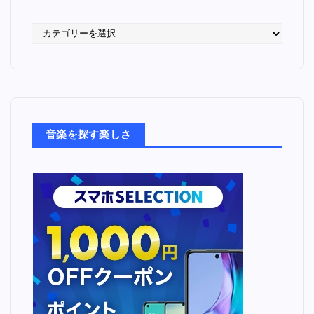
語
っ
た
音
楽
た
ち
音楽を探す楽しさ