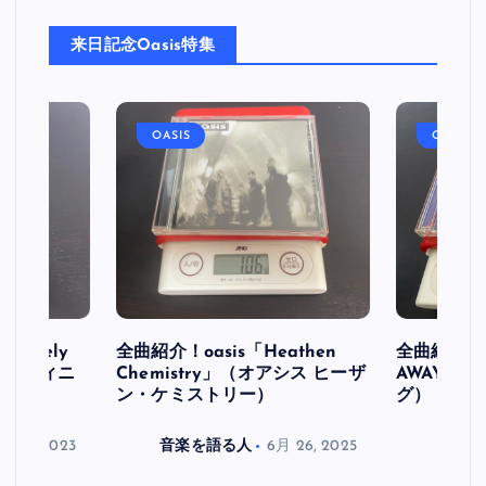
来日記念Oasis特集
OASIS
OASIS
initely
全曲紹介！oasis「Heathen
全曲紹介！oa
ス デフィニ
Chemistry」（オアシス ヒーザ
AWAY」
ン・ケミストリー）
グ）
月 30, 2023
音楽を語る人
6月 26, 2025
音楽を