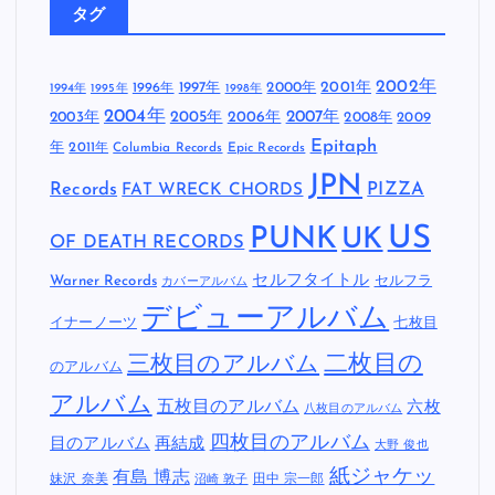
タグ
2002年
1997年
2000年
2001年
1996年
1994年
1995年
1998年
2004年
2005年
2007年
2003年
2006年
2008年
2009
Epitaph
年
2011年
Columbia Records
Epic Records
JPN
Records
FAT WRECK CHORDS
PIZZA
US
PUNK
UK
OF DEATH RECORDS
セルフタイトル
Warner Records
セルフラ
カバーアルバム
デビューアルバム
イナーノーツ
七枚目
二枚目の
三枚目のアルバム
のアルバム
アルバム
五枚目のアルバム
六枚
八枚目のアルバム
四枚目のアルバム
目のアルバム
再結成
大野 俊也
紙ジャケッ
有島 博志
妹沢 奈美
田中 宗一郎
沼崎 敦子