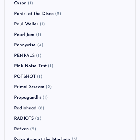
Orson
(1)
Panic! at the Disco
(2)
Paul Weller
(1)
Pearl Jam
(1)
Pennywise
(4)
PENPALS
(1)
Pink Noise Test
(1)
POTSHOT
(1)
Primal Scream
(2)
Propagandhi
(1)
Radiohead
(6)
RADIOTS
(2)
Räfven
(2)
Rage Against the Machine
(3)