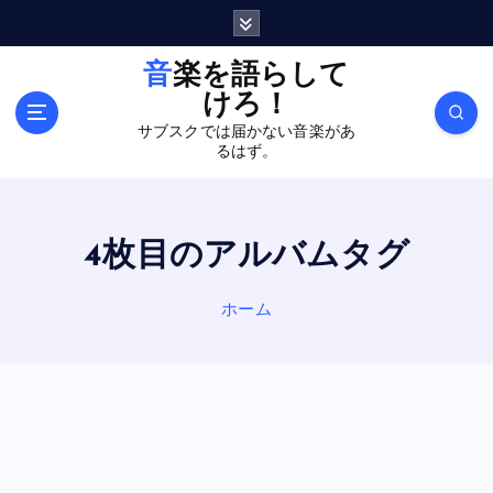
内
容
を
音楽を語らして
ス
けろ！
キ
サブスクでは届かない音楽があ
ッ
るはず。
プ
4枚目のアルバムタグ
ホーム