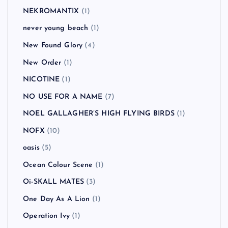
NEKROMANTIX
(1)
never young beach
(1)
New Found Glory
(4)
New Order
(1)
NICOTINE
(1)
NO USE FOR A NAME
(7)
NOEL GALLAGHER’S HIGH FLYING BIRDS
(1)
NOFX
(10)
oasis
(5)
Ocean Colour Scene
(1)
Oi-SKALL MATES
(3)
One Day As A Lion
(1)
Operation Ivy
(1)