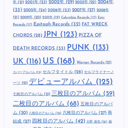
2002年
(29)
2004年
年
(21)
2001年
(23)
2003年
(22)
(33)
2005年
(24)
2007年
(27)
2006年
(23)
2008年
(21)
2009年
(20)
2011年
(19)
Columbia Records
(17)
Epic
Epitaph Records
(32)
FAT WRECK
Records
(17)
JPN
(123)
CHORDS
(28)
PIZZA OF
PUNK
(133)
DEATH RECORDS
(33)
US
(168)
UK
(116)
Warner Records
(21)
セルフタイトル
(28)
セルフライナーノ
カバーアルバム
(15)
デビューアルバム
(125)
ーツ
(21)
三枚目のアルバム
(59)
七枚目のアルバム
(21)
二枚目のアルバム
(68)
五枚目のアルバ
ム
(30)
六枚目のアルバム
(27)
再
八枚目のアルバム
(16)
四枚目のアルバム
(42)
結成
(27)
妹
大野 俊也
(16)