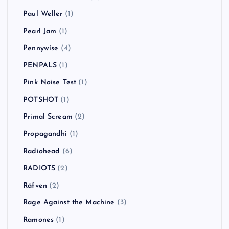
Paul Weller
(1)
Pearl Jam
(1)
Pennywise
(4)
PENPALS
(1)
Pink Noise Test
(1)
POTSHOT
(1)
Primal Scream
(2)
Propagandhi
(1)
Radiohead
(6)
RADIOTS
(2)
Räfven
(2)
Rage Against the Machine
(3)
Ramones
(1)