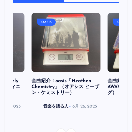
OASIS
OASIS
initely
全曲紹介！oasis「Heathen
全曲紹介！oa
ス デフィニ
Chemistry」（オアシス ヒーザ
AWAY」
ン・ケミストリー）
グ）
月 30, 2023
音楽を語る人
6月 26, 2025
音楽を