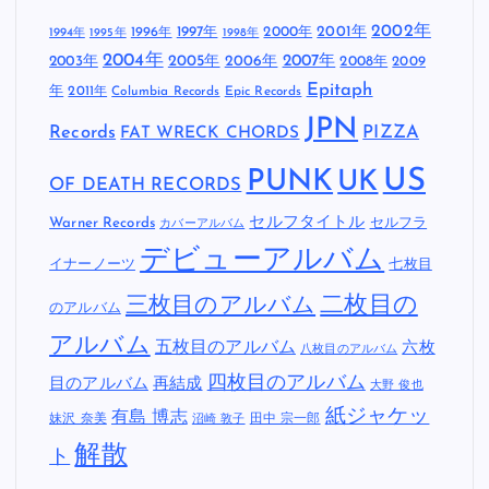
2002年
1997年
2000年
2001年
1996年
1994年
1995年
1998年
2004年
2005年
2007年
2003年
2006年
2008年
2009
Epitaph
年
2011年
Columbia Records
Epic Records
JPN
Records
FAT WRECK CHORDS
PIZZA
US
PUNK
UK
OF DEATH RECORDS
セルフタイトル
Warner Records
セルフラ
カバーアルバム
デビューアルバム
イナーノーツ
七枚目
二枚目の
三枚目のアルバム
のアルバム
アルバム
五枚目のアルバム
六枚
八枚目のアルバム
四枚目のアルバム
目のアルバム
再結成
大野 俊也
紙ジャケッ
有島 博志
妹沢 奈美
田中 宗一郎
沼崎 敦子
解散
ト