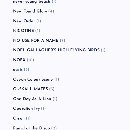
never young beach
(1)
New Found Glory
(4)
New Order
(1)
NICOTINE
(1)
NO USE FOR A NAME
(7)
NOEL GALLAGHER’S HIGH FLYING BIRDS
(1)
NOFX
(10)
oasis
(5)
Ocean Colour Scene
(1)
Oi-SKALL MATES
(3)
One Day As A Lion
(1)
Operation Ivy
(1)
Orson
(1)
Panic! at the Disco
(2)