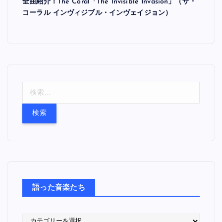
全曲紹介！The Coral「The Invisible Invasion」（ザ・
コーラル インヴィジブル・インヴェイジョン）
検
索
:
語った音楽たち
語