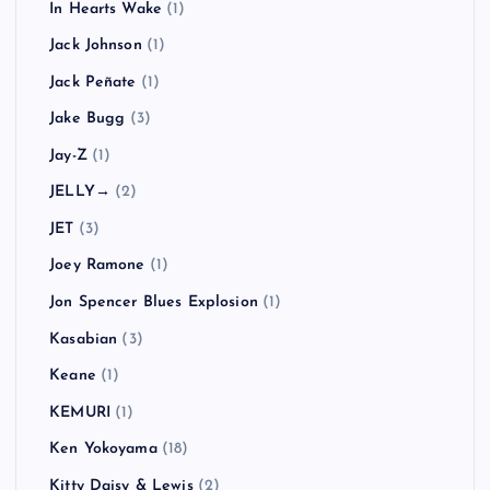
In Hearts Wake
(1)
Jack Johnson
(1)
Jack Peñate
(1)
Jake Bugg
(3)
Jay-Z
(1)
JELLY→
(2)
JET
(3)
Joey Ramone
(1)
Jon Spencer Blues Explosion
(1)
Kasabian
(3)
Keane
(1)
KEMURI
(1)
Ken Yokoyama
(18)
Kitty Daisy & Lewis
(2)