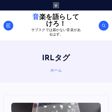
内
容
を
音楽を語らして
ス
けろ！
キ
サブスクでは届かない音楽があ
ッ
るはず。
プ
IRLタグ
ホーム