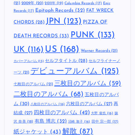
(21)
2009年
(20)
2011年
(19)
Columbia Records
(17)
Epic
Epitaph Records
(32)
FAT WRECK
Records
(17)
JPN
(123)
CHORDS
(28)
PIZZA OF
PUNK
(133)
DEATH RECORDS
(33)
US
(168)
UK
(116)
Warner Records
(21)
セルフタイトル
(28)
セルフライナーノ
カバーアルバム
(15)
デビューアルバム
(125)
ーツ
(21)
三枚目のアルバム
(59)
七枚目のアルバム
(21)
二枚目のアルバム
(68)
五枚目のアルバ
ム
(30)
六枚目のアルバム
(27)
再
八枚目のアルバム
(16)
四枚目のアルバム
(42)
結成
(27)
妹
大野 俊也
(16)
有島 博志
(32)
沢 奈美
(18)
田中 宗一郎
(17)
沼崎 敦子
(16)
解散
(87)
紙ジャケット
(43)