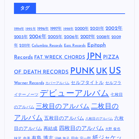
タグ
2002年
1997年
2000年
2001年
1996年
1994年
1995年
1998年
2004年
2005年
2007年
2003年
2006年
2008年
2009
Epitaph
年
2011年
Columbia Records
Epic Records
JPN
Records
FAT WRECK CHORDS
PIZZA
US
PUNK
UK
OF DEATH RECORDS
セルフタイトル
Warner Records
セルフラ
カバーアルバム
デビューアルバム
イナーノーツ
七枚目
二枚目の
三枚目のアルバム
のアルバム
アルバム
五枚目のアルバム
六枚
八枚目のアルバム
四枚目のアルバム
目のアルバム
再結成
大野 俊也
紙ジャケッ
有島 博志
妹沢 奈美
田中 宗一郎
沼崎 敦子