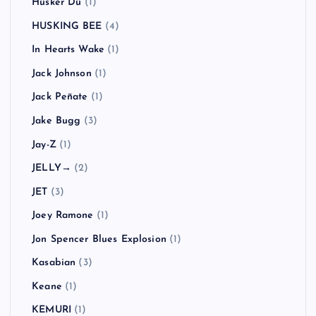
Hüsker Dü
(1)
HUSKING BEE
(4)
In Hearts Wake
(1)
Jack Johnson
(1)
Jack Peñate
(1)
Jake Bugg
(3)
Jay-Z
(1)
JELLY→
(2)
JET
(3)
Joey Ramone
(1)
Jon Spencer Blues Explosion
(1)
Kasabian
(3)
Keane
(1)
KEMURI
(1)