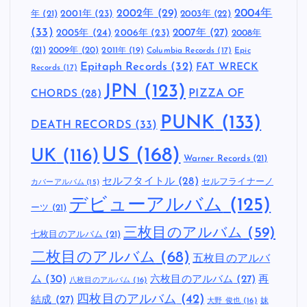
2002年
(29)
2004年
年
(21)
2001年
(23)
2003年
(22)
(33)
2005年
(24)
2007年
(27)
2006年
(23)
2008年
(21)
2009年
(20)
2011年
(19)
Columbia Records
(17)
Epic
Epitaph Records
(32)
FAT WRECK
Records
(17)
JPN
(123)
CHORDS
(28)
PIZZA OF
PUNK
(133)
DEATH RECORDS
(33)
US
(168)
UK
(116)
Warner Records
(21)
セルフタイトル
(28)
セルフライナーノ
カバーアルバム
(15)
デビューアルバム
(125)
ーツ
(21)
三枚目のアルバム
(59)
七枚目のアルバム
(21)
二枚目のアルバム
(68)
五枚目のアルバ
ム
(30)
六枚目のアルバム
(27)
再
八枚目のアルバム
(16)
四枚目のアルバム
(42)
結成
(27)
妹
大野 俊也
(16)