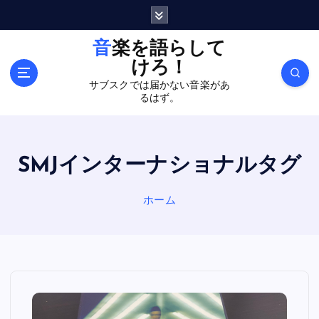
内
容
を
音楽を語らして
ス
けろ！
キ
サブスクでは届かない音楽があ
ッ
るはず。
プ
SMJインターナショナルタグ
ホーム