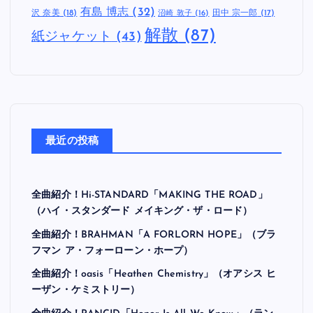
有島 博志
(32)
沢 奈美
(18)
田中 宗一郎
(17)
沼崎 敦子
(16)
解散
(87)
紙ジャケット
(43)
最近の投稿
全曲紹介！Hi-STANDARD「MAKING THE ROAD」
（ハイ・スタンダード メイキング・ザ・ロード）
全曲紹介！BRAHMAN「A FORLORN HOPE」（ブラ
フマン ア・フォーローン・ホープ）
全曲紹介！oasis「Heathen Chemistry」（オアシス ヒ
ーザン・ケミストリー）