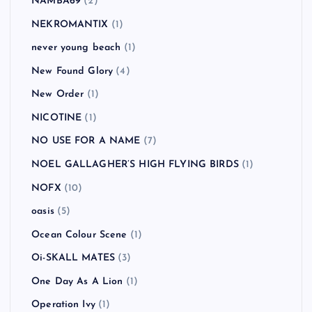
NAMBA69
(2)
NEKROMANTIX
(1)
never young beach
(1)
New Found Glory
(4)
New Order
(1)
NICOTINE
(1)
NO USE FOR A NAME
(7)
NOEL GALLAGHER’S HIGH FLYING BIRDS
(1)
NOFX
(10)
oasis
(5)
Ocean Colour Scene
(1)
Oi-SKALL MATES
(3)
One Day As A Lion
(1)
Operation Ivy
(1)