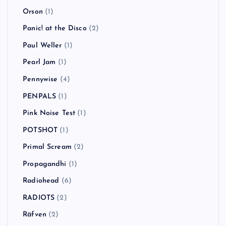
Orson
(1)
Panic! at the Disco
(2)
Paul Weller
(1)
Pearl Jam
(1)
Pennywise
(4)
PENPALS
(1)
Pink Noise Test
(1)
POTSHOT
(1)
Primal Scream
(2)
Propagandhi
(1)
Radiohead
(6)
RADIOTS
(2)
Räfven
(2)