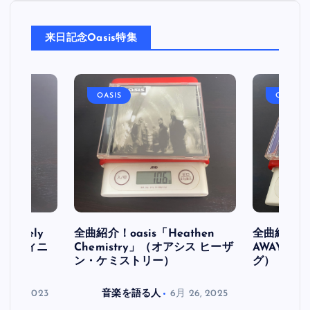
来日記念Oasis特集
OASIS
OASIS
initely
全曲紹介！oasis「Heathen
全曲紹介！oa
ス デフィニ
Chemistry」（オアシス ヒーザ
AWAY」
ン・ケミストリー）
グ）
月 30, 2023
音楽を語る人
6月 26, 2025
音楽を