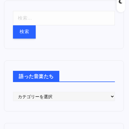
検
索
:
語った音楽たち
語
っ
た
音
楽