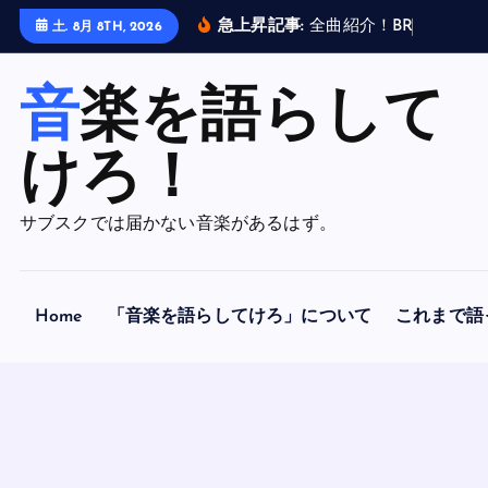
内
急上昇記事:
全
曲
紹
介
！
B
R
A
H
M
A
N
土. 8月 8TH, 2026
容
を
音楽を語らして
ス
キ
ッ
けろ！
プ
サブスクでは届かない音楽があるはず。
Home
「音楽を語らしてけろ」について
これまで語