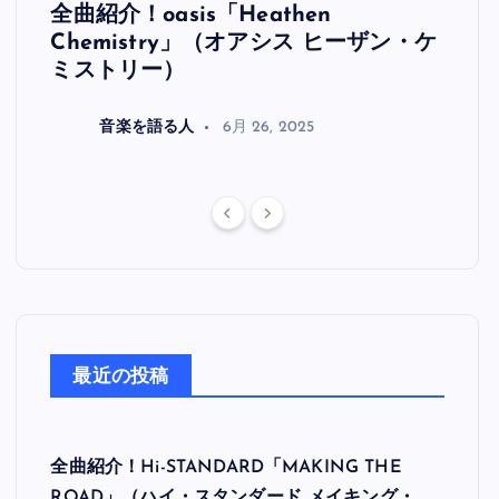
全曲紹介！oasis「Heathen
全曲紹
リ
Chemistry」（オアシス ヒーザン・ケ
（オ
ミストリー）
音楽を語る人
6月 26, 2025
最近の投稿
全曲紹介！Hi-STANDARD「MAKING THE
ROAD」（ハイ・スタンダード メイキング・