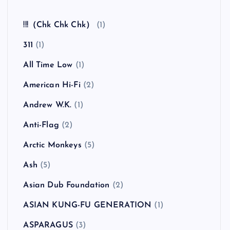
全曲紹介！The Coral「The Invisible Invasion」
（ザ・コーラル インヴィジブル・インヴェイジ
ョン）
カテゴリー
!!!（Chk Chk Chk）
(1)
311
(1)
All Time Low
(1)
American Hi-Fi
(2)