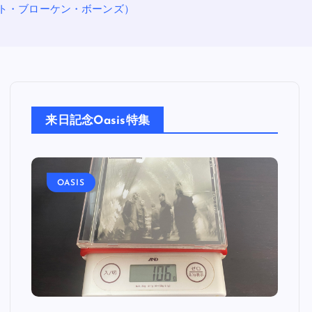
ザ・ロスト・ブローケン・ボーンズ）
来日記念Oasis特集
OASIS
O