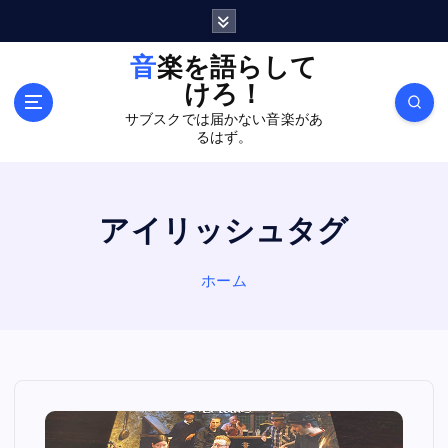
内
容
を
音楽を語らして
ス
けろ！
キ
サブスクでは届かない音楽があ
ッ
るはず。
プ
アイリッシュタグ
ホーム