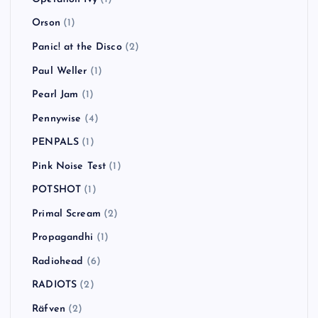
Orson
(1)
Panic! at the Disco
(2)
Paul Weller
(1)
Pearl Jam
(1)
Pennywise
(4)
PENPALS
(1)
Pink Noise Test
(1)
POTSHOT
(1)
Primal Scream
(2)
Propagandhi
(1)
Radiohead
(6)
RADIOTS
(2)
Räfven
(2)