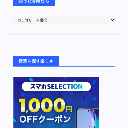
語った音楽たち
語
っ
た
音
楽
た
ち
音楽を探す楽しさ