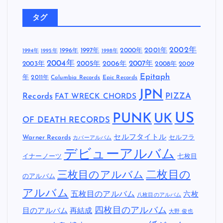
タグ
2002年
1997年
2000年
2001年
1996年
1994年
1995年
1998年
2004年
2005年
2007年
2003年
2006年
2008年
2009
Epitaph
年
2011年
Columbia Records
Epic Records
JPN
Records
FAT WRECK CHORDS
PIZZA
US
PUNK
UK
OF DEATH RECORDS
セルフタイトル
Warner Records
セルフラ
カバーアルバム
デビューアルバム
イナーノーツ
七枚目
二枚目の
三枚目のアルバム
のアルバム
アルバム
五枚目のアルバム
六枚
八枚目のアルバム
四枚目のアルバム
目のアルバム
再結成
大野 俊也