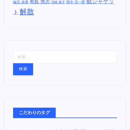
紙ジャケッ
有島 博志
妹沢 奈美
田中 宗一郎
沼崎 敦子
解散
ト
検
索
:
こだわりのタグ