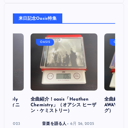
来日記念Oasis特集
OASIS
OASIS
initely
全曲紹介！oasis「Heathen
全曲紹介！oa
ス デフィニ
Chemistry」（オアシス ヒーザ
AWAY」
ン・ケミストリー）
グ）
月 30, 2023
音楽を語る人
6月 26, 2025
音楽を