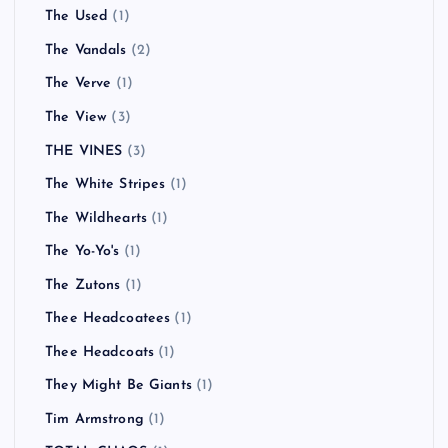
The Used
(1)
The Vandals
(2)
The Verve
(1)
The View
(3)
THE VINES
(3)
The White Stripes
(1)
The Wildhearts
(1)
The Yo-Yo's
(1)
The Zutons
(1)
Thee Headcoatees
(1)
Thee Headcoats
(1)
They Might Be Giants
(1)
Tim Armstrong
(1)