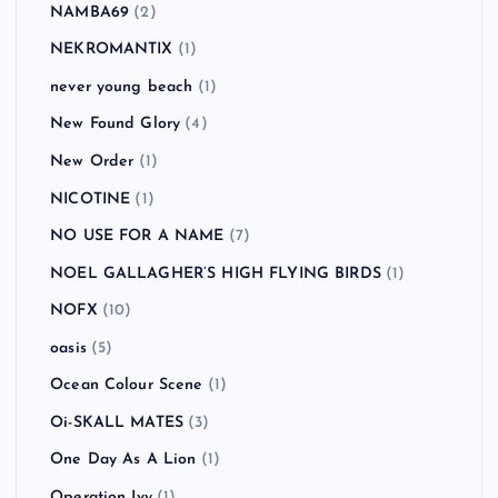
NAMBA69
(2)
NEKROMANTIX
(1)
never young beach
(1)
New Found Glory
(4)
New Order
(1)
NICOTINE
(1)
NO USE FOR A NAME
(7)
NOEL GALLAGHER’S HIGH FLYING BIRDS
(1)
NOFX
(10)
oasis
(5)
Ocean Colour Scene
(1)
Oi-SKALL MATES
(3)
One Day As A Lion
(1)
Operation Ivy
(1)