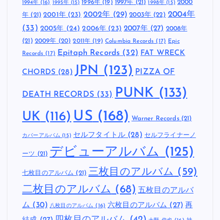
1997年
(21)
2000
1996年
(19)
1994年
(16)
1995年
(15)
1998年
(15)
2002年
(29)
2004年
年
(21)
2001年
(23)
2003年
(22)
(33)
2005年
(24)
2007年
(27)
2006年
(23)
2008年
(21)
2009年
(20)
2011年
(19)
Columbia Records
(17)
Epic
Epitaph Records
(32)
FAT WRECK
Records
(17)
JPN
(123)
CHORDS
(28)
PIZZA OF
PUNK
(133)
DEATH RECORDS
(33)
US
(168)
UK
(116)
Warner Records
(21)
セルフタイトル
(28)
セルフライナーノ
カバーアルバム
(15)
デビューアルバム
(125)
ーツ
(21)
三枚目のアルバム
(59)
七枚目のアルバム
(21)
二枚目のアルバム
(68)
五枚目のアルバ
ム
(30)
六枚目のアルバム
(27)
再
八枚目のアルバム
(16)
四枚目のアルバム
(42)