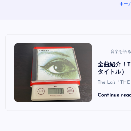
ホー
音楽を語
全曲紹介！Th
タイトル）
The La’s「TH
Continue rea