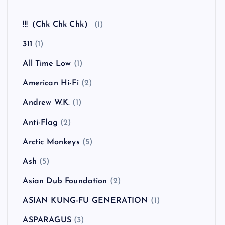
!!!（Chk Chk Chk）
(1)
311
(1)
All Time Low
(1)
American Hi-Fi
(2)
Andrew W.K.
(1)
Anti-Flag
(2)
Arctic Monkeys
(5)
Ash
(5)
Asian Dub Foundation
(2)
ASIAN KUNG-FU GENERATION
(1)
ASPARAGUS
(3)