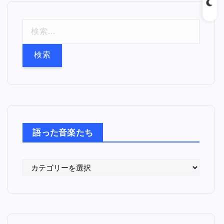
検
索
:
語った音楽たち
語
っ
た
音
楽