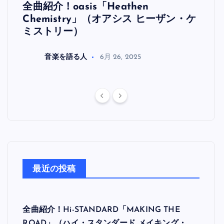
全曲紹介！oasis「Heathen
全曲紹
リ
Chemistry」（オアシス ヒーザン・ケ
（オ
ミストリー）
音楽を語る人
6月 26, 2025
最近の投稿
全曲紹介！Hi-STANDARD「MAKING THE
ROAD」（ハイ・スタンダード メイキング・