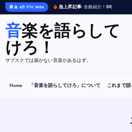
内
急上昇記事:
全
曲
紹
介
！
B
R
A
H
M
A
N
金. 8月 7TH, 2026
容
を
音楽を語らして
ス
キ
ッ
けろ！
プ
サブスクでは届かない音楽があるはず。
Home
「音楽を語らしてけろ」について
これまで語