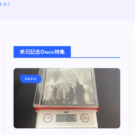
イトル）
来日記念Oasis特集
OASIS
O