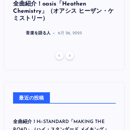
全曲紹介！oasis「Heathen
全曲紹
リ
Chemistry」（オアシス ヒーザン・ケ
（オ
ミストリー）
音楽を語る人
6月 26, 2025
最近の投稿
全曲紹介！Hi-STANDARD「MAKING THE
ROAD」（ハイ・スタンダード メイキング・