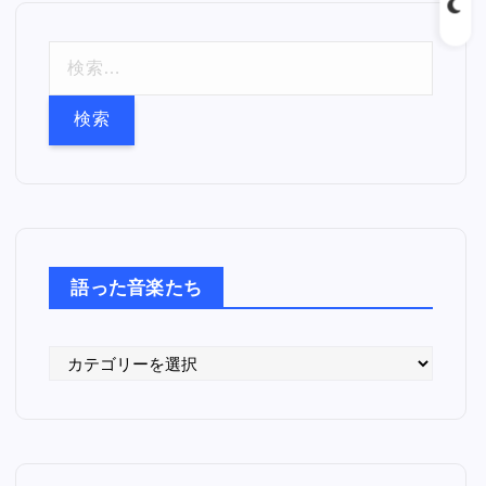
検
索
:
語った音楽たち
語
っ
た
音
楽