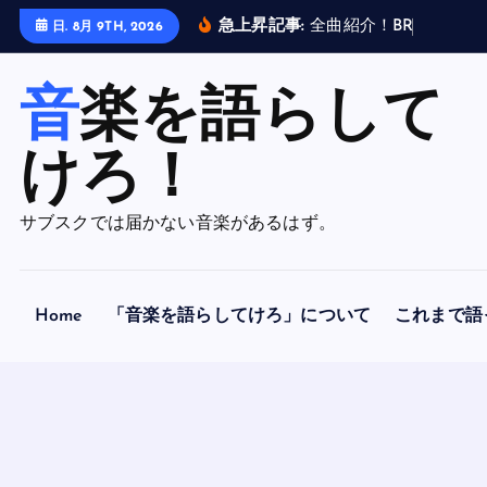
内
急上昇記事:
全
曲
紹
介
！
B
R
A
H
M
A
N
日. 8月 9TH, 2026
容
を
音楽を語らして
ス
キ
ッ
けろ！
プ
サブスクでは届かない音楽があるはず。
Home
「音楽を語らしてけろ」について
これまで語