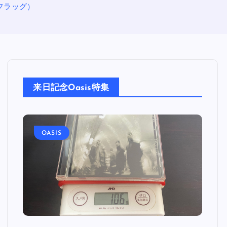
ンチフラッグ）
来日記念Oasis特集
OASIS
O