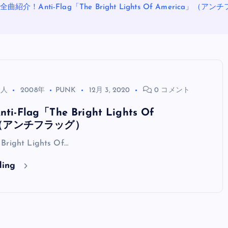
全曲紹介！Anti-Flag「The Bright Lights Of America」（ア
る人
2008年
PUNK
12月 3, 2020
0 コメント
-Flag「The Bright Lights Of
a」（アンチフラッグ）
OASIS
Bright Lights Of…
ding