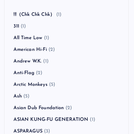
全曲紹介！The Coral「The Invisible Invasion」
（ザ・コーラル インヴィジブル・インヴェイジ
ョン）
カテゴリー
!!!（Chk Chk Chk）
(1)
311
(1)
All Time Low
(1)
American Hi-Fi
(2)