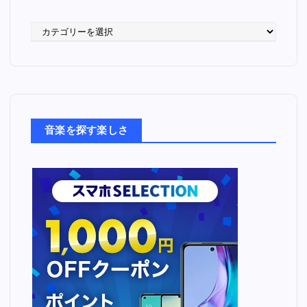
語
っ
た
音
楽
た
ち
音楽を探す楽しさ