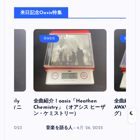
稿
来日記念Oasis特集
の
ペ
OASIS
OASIS
ー
ジ
送
り
initely
全曲紹介！oasis「Heathen
全曲紹介！oa
ス デフィニ
Chemistry」（オアシス ヒーザ
AWAY」
ン・ケミストリー）
グ）
月 30, 2023
音楽を語る人
6月 26, 2025
音楽を