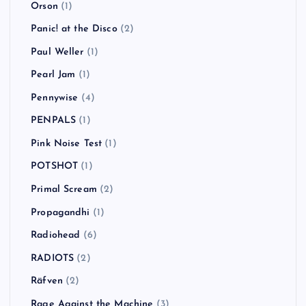
Orson
(1)
Panic! at the Disco
(2)
Paul Weller
(1)
Pearl Jam
(1)
Pennywise
(4)
PENPALS
(1)
Pink Noise Test
(1)
POTSHOT
(1)
Primal Scream
(2)
Propagandhi
(1)
Radiohead
(6)
RADIOTS
(2)
Räfven
(2)
Rage Against the Machine
(3)