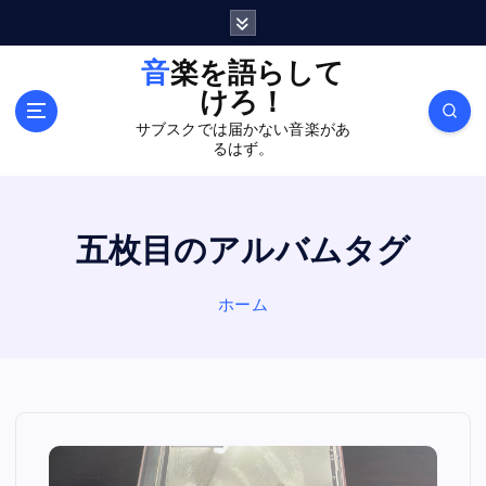
内
容
を
音楽を語らして
ス
けろ！
キ
サブスクでは届かない音楽があ
ッ
るはず。
プ
五枚目のアルバムタグ
ホーム