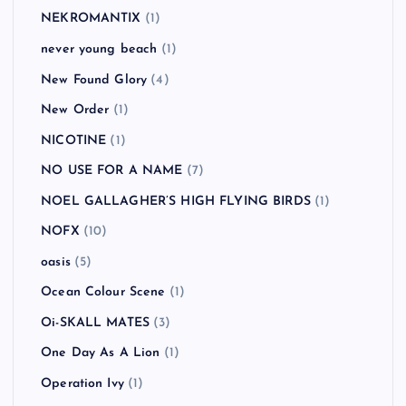
NEKROMANTIX
(1)
never young beach
(1)
New Found Glory
(4)
New Order
(1)
NICOTINE
(1)
NO USE FOR A NAME
(7)
NOEL GALLAGHER’S HIGH FLYING BIRDS
(1)
NOFX
(10)
oasis
(5)
Ocean Colour Scene
(1)
Oi-SKALL MATES
(3)
One Day As A Lion
(1)
Operation Ivy
(1)