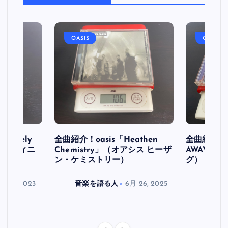
OASIS
OASIS
initely
全曲紹介！oasis「Heathen
全曲紹介！oa
ス デフィニ
Chemistry」（オアシス ヒーザ
AWAY」
ン・ケミストリー）
グ）
月 30, 2023
音楽を語る人
6月 26, 2025
音楽を