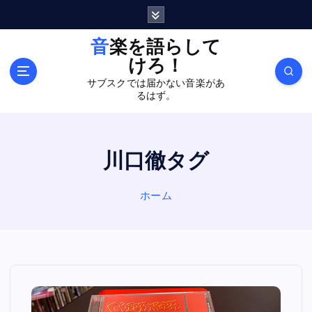
内
容
を
音楽を語らして
ス
けろ！
キ
サブスクでは届かない音楽があ
ッ
るはず。
プ
川口徹タグ
ホーム