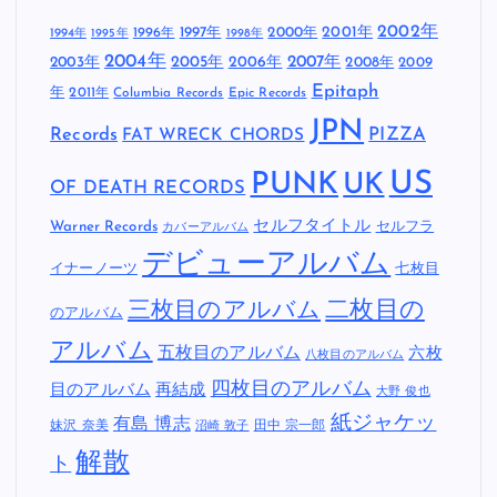
2002年
1997年
2000年
2001年
1996年
1994年
1995年
1998年
2004年
2005年
2007年
2003年
2006年
2008年
2009
Epitaph
年
2011年
Columbia Records
Epic Records
JPN
Records
FAT WRECK CHORDS
PIZZA
US
PUNK
UK
OF DEATH RECORDS
セルフタイトル
Warner Records
セルフラ
カバーアルバム
デビューアルバム
イナーノーツ
七枚目
二枚目の
三枚目のアルバム
のアルバム
アルバム
五枚目のアルバム
六枚
八枚目のアルバム
四枚目のアルバム
目のアルバム
再結成
大野 俊也
紙ジャケッ
有島 博志
妹沢 奈美
田中 宗一郎
沼崎 敦子
解散
ト