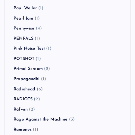
Paul Weller
(1)
Pearl Jam
(1)
Pennywise
(4)
PENPALS
(1)
Pink Noise Test
(1)
POTSHOT
(1)
Primal Scream
(2)
Propagandhi
(1)
Radiohead
(6)
RADIOTS
(2)
Räfven
(2)
Rage Against the Machine
(3)
Ramones
(1)