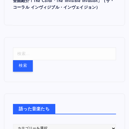
全曲紹介！The Coral「The Invisible Invasion」（ザ・
コーラル インヴィジブル・インヴェイジョン）
検
索
:
語った音楽たち
語