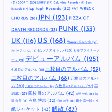
(21)
2009年
(20)
2011年
(19)
Columbia Records
(17)
Epic
Epitaph Records
(32)
FAT WRECK
Records
(17)
JPN
(123)
CHORDS
(28)
PIZZA OF
PUNK
(133)
DEATH RECORDS
(33)
US
(168)
UK
(116)
Warner Records
(21)
セルフタイトル
(28)
セルフライナーノ
カバーアルバム
(15)
デビューアルバム
(125)
ーツ
(21)
三枚目のアルバム
(59)
七枚目のアルバム
(21)
二枚目のアルバム
(68)
五枚目のアルバ
ム
(30)
六枚目のアルバム
(27)
再
八枚目のアルバム
(16)
四枚目のアルバム
(42)
結成
(27)
妹
大野 俊也
(16)
有島 博志
(32)
沢 奈美
(18)
田中 宗一郎
(17)
沼崎 敦子
(16)
解散
(87)
紙ジャケット
(43)