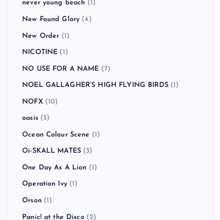
never young beach
(1)
New Found Glory
(4)
New Order
(1)
NICOTINE
(1)
NO USE FOR A NAME
(7)
NOEL GALLAGHER’S HIGH FLYING BIRDS
(1)
NOFX
(10)
oasis
(5)
Ocean Colour Scene
(1)
Oi-SKALL MATES
(3)
One Day As A Lion
(1)
Operation Ivy
(1)
Orson
(1)
Panic! at the Disco
(2)