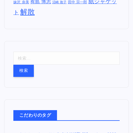
紙ジャケッ
有島 博志
妹沢 奈美
田中 宗一郎
沼崎 敦子
解散
ト
検
索
:
こだわりのタグ