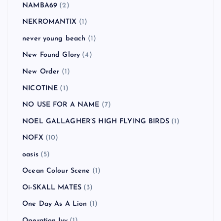
NAMBA69
(2)
NEKROMANTIX
(1)
never young beach
(1)
New Found Glory
(4)
New Order
(1)
NICOTINE
(1)
NO USE FOR A NAME
(7)
NOEL GALLAGHER’S HIGH FLYING BIRDS
(1)
NOFX
(10)
oasis
(5)
Ocean Colour Scene
(1)
Oi-SKALL MATES
(3)
One Day As A Lion
(1)
Operation Ivy
(1)