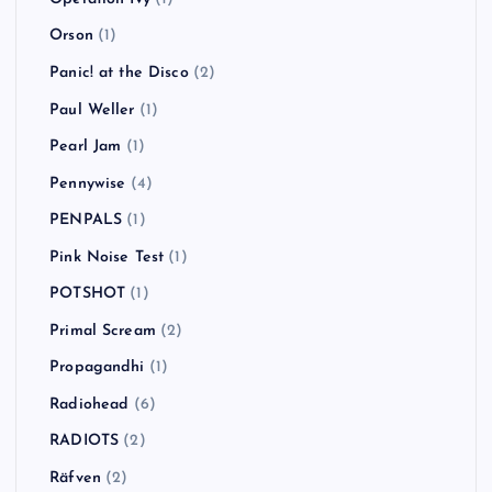
Orson
(1)
Panic! at the Disco
(2)
Paul Weller
(1)
Pearl Jam
(1)
Pennywise
(4)
PENPALS
(1)
Pink Noise Test
(1)
POTSHOT
(1)
Primal Scream
(2)
Propagandhi
(1)
Radiohead
(6)
RADIOTS
(2)
Räfven
(2)