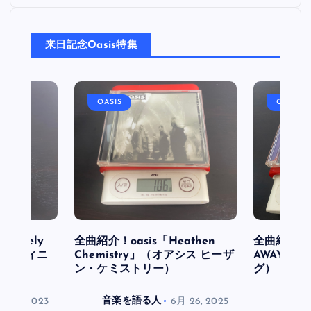
来日記念Oasis特集
OASIS
OASIS
initely
全曲紹介！oasis「Heathen
全曲紹介！oa
ス デフィニ
Chemistry」（オアシス ヒーザ
AWAY」
ン・ケミストリー）
グ）
月 30, 2023
音楽を語る人
6月 26, 2025
音楽を