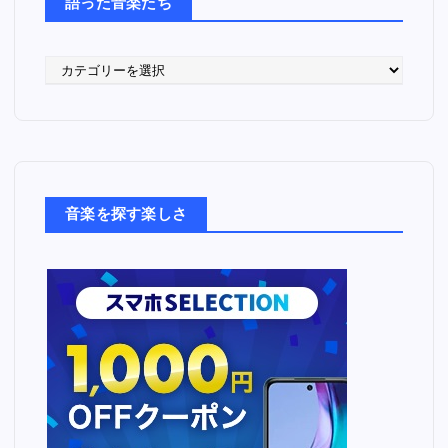
語った音楽たち
語
っ
た
音
楽
た
ち
音楽を探す楽しさ