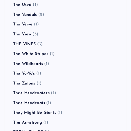
The Used
(1)
The Vandals
(2)
The Verve
(1)
The View
(3)
THE VINES
(3)
The White Stripes
(1)
The Wildhearts
(1)
The Yo-Yo's
(1)
The Zutons
(1)
Thee Headcoatees
(1)
Thee Headcoats
(1)
They Might Be Giants
(1)
Tim Armstrong
(1)