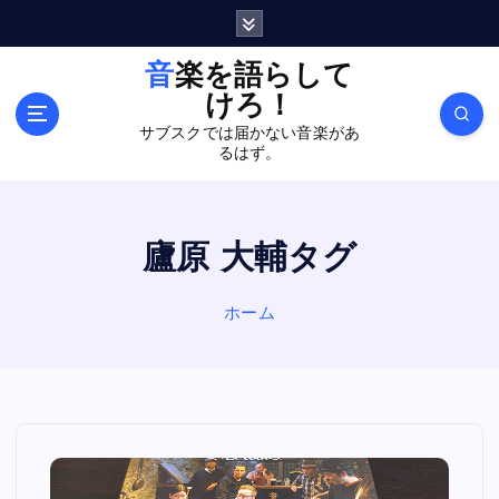
内
容
を
音楽を語らして
ス
けろ！
キ
サブスクでは届かない音楽があ
ッ
るはず。
プ
廬原 大輔タグ
ホーム