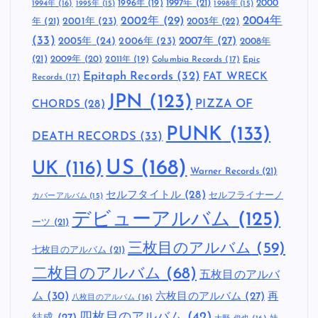
1997年
(21)
2000
1996年
(19)
1994年
(16)
1995年
(15)
1998年
(15)
2002年
(29)
2004年
年
(21)
2001年
(23)
2003年
(22)
(33)
2005年
(24)
2007年
(27)
2006年
(23)
2008年
(21)
2009年
(20)
2011年
(19)
Columbia Records
(17)
Epic
Epitaph Records
(32)
FAT WRECK
Records
(17)
JPN
(123)
CHORDS
(28)
PIZZA OF
PUNK
(133)
DEATH RECORDS
(33)
US
(168)
UK
(116)
Warner Records
(21)
セルフタイトル
(28)
セルフライナーノ
カバーアルバム
(15)
デビューアルバム
(125)
ーツ
(21)
三枚目のアルバム
(59)
七枚目のアルバム
(21)
二枚目のアルバム
(68)
五枚目のアルバ
ム
(30)
六枚目のアルバム
(27)
再
八枚目のアルバム
(16)
四枚目のアルバム
(42)