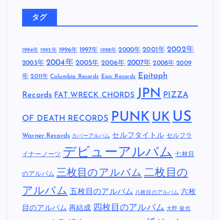
タグ
2002年
1997年
2000年
2001年
1996年
1994年
1995年
1998年
2004年
2005年
2007年
2003年
2006年
2008年
2009
Epitaph
年
2011年
Columbia Records
Epic Records
JPN
Records
FAT WRECK CHORDS
PIZZA
US
PUNK
UK
OF DEATH RECORDS
セルフタイトル
Warner Records
セルフラ
カバーアルバム
デビューアルバム
イナーノーツ
七枚目
二枚目の
三枚目のアルバム
のアルバム
アルバム
五枚目のアルバム
六枚
八枚目のアルバム
四枚目のアルバム
目のアルバム
再結成
大野 俊也