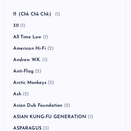
全曲紹介！The Coral「The Invisible Invasion」
（ザ・コーラル インヴィジブル・インヴェイジ
ョン）
カテゴリー
!!!（Chk Chk Chk）
(1)
311
(1)
All Time Low
(1)
American Hi-Fi
(2)