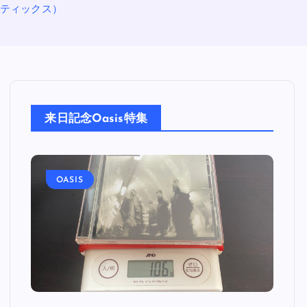
ロマンティックス）
来日記念Oasis特集
OASIS
O