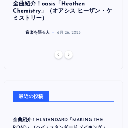
全曲紹介！oasis「Heathen
全曲紹
リ
Chemistry」（オアシス ヒーザン・ケ
（オ
ミストリー）
音楽を語る人
6月 26, 2025
最近の投稿
全曲紹介！Hi-STANDARD「MAKING THE
ROAD」（ハイ・スタンダード メイキング・