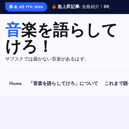
内
急上昇記事:
全
曲
紹
介
！
B
R
A
H
M
A
N
金. 8月 7TH, 2026
容
を
音楽を語らして
ス
キ
ッ
けろ！
プ
サブスクでは届かない音楽があるはず。
Home
「音楽を語らしてけろ」について
これまで語