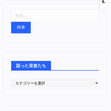
検
索
:
語った音楽たち
語
っ
た
音
楽