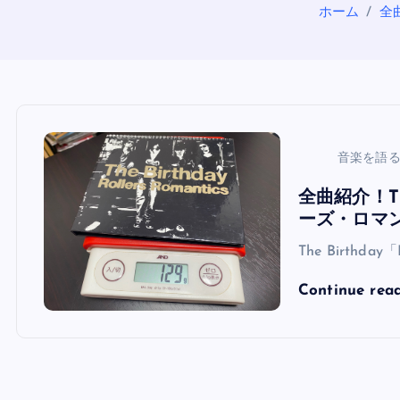
ホーム
全曲
音楽を語
全曲紹介！The
ーズ・ロマ
The Birthday「R
Continue rea