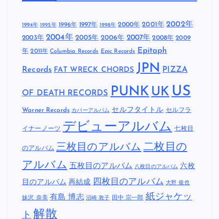
2002年
1997年
2000年
2001年
1996年
1994年
1995年
1998年
2004年
2005年
2007年
2003年
2006年
2008年
2009
Epitaph
年
2011年
Columbia Records
Epic Records
JPN
Records
FAT WRECK CHORDS
PIZZA
US
PUNK
UK
OF DEATH RECORDS
セルフタイトル
Warner Records
セルフラ
カバーアルバム
デビューアルバム
イナーノーツ
七枚目
二枚目の
三枚目のアルバム
のアルバム
アルバム
五枚目のアルバム
六枚
八枚目のアルバム
四枚目のアルバム
目のアルバム
再結成
大野 俊也
紙ジャケッ
有島 博志
妹沢 奈美
田中 宗一郎
沼崎 敦子
解散
ト