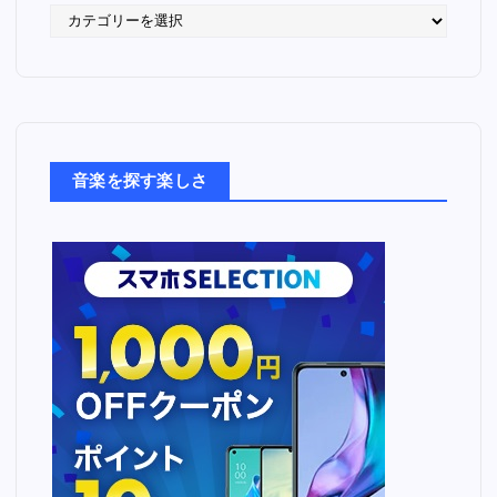
語
っ
た
音
楽
た
ち
音楽を探す楽しさ