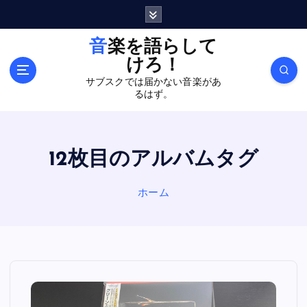
内
容
を
音楽を語らして
ス
けろ！
キ
サブスクでは届かない音楽があ
ッ
るはず。
プ
12枚目のアルバムタグ
ホーム