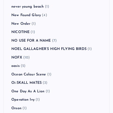
never young beach
(1)
New Found Glory
(4)
New Order
(1)
NICOTINE
(1)
NO USE FOR A NAME
(7)
NOEL GALLAGHER’S HIGH FLYING BIRDS
(1)
NOFX
(10)
oasis
(5)
Ocean Colour Scene
(1)
Oi-SKALL MATES
(3)
One Day As A Lion
(1)
Operation Ivy
(1)
Orson
(1)