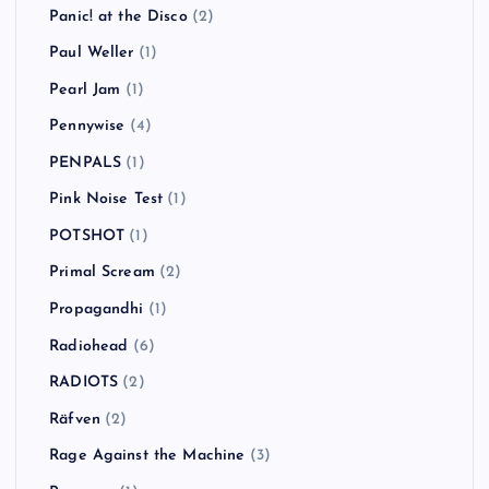
Panic! at the Disco
(2)
Paul Weller
(1)
Pearl Jam
(1)
Pennywise
(4)
PENPALS
(1)
Pink Noise Test
(1)
POTSHOT
(1)
Primal Scream
(2)
Propagandhi
(1)
Radiohead
(6)
RADIOTS
(2)
Räfven
(2)
Rage Against the Machine
(3)