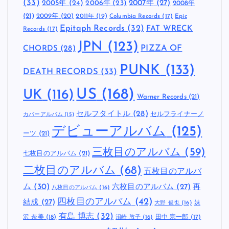
(33)
2005年
(24)
2007年
(27)
2006年
(23)
2008年
(21)
2009年
(20)
2011年
(19)
Columbia Records
(17)
Epic
Epitaph Records
(32)
FAT WRECK
Records
(17)
JPN
(123)
CHORDS
(28)
PIZZA OF
PUNK
(133)
DEATH RECORDS
(33)
US
(168)
UK
(116)
Warner Records
(21)
セルフタイトル
(28)
セルフライナーノ
カバーアルバム
(15)
デビューアルバム
(125)
ーツ
(21)
三枚目のアルバム
(59)
七枚目のアルバム
(21)
二枚目のアルバム
(68)
五枚目のアルバ
ム
(30)
六枚目のアルバム
(27)
再
八枚目のアルバム
(16)
四枚目のアルバム
(42)
結成
(27)
妹
大野 俊也
(16)
有島 博志
(32)
沢 奈美
(18)
田中 宗一郎
(17)
沼崎 敦子
(16)