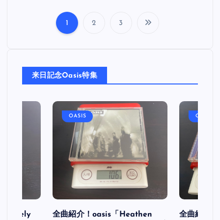
1
2
3
投
稿
来日記念Oasis特集
の
ペ
OASIS
OASIS
ー
ジ
送
り
initely
全曲紹介！oasis「Heathen
全曲紹介！oa