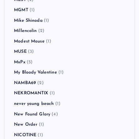
Linkin Park
(5)
Little Man Tate
(1)
MAN WITH A MISSION
(2)
Mando Diao
(5)
Manic Street Preachers
(3)
Massive Attack
(1)
Me First and the Gimme Gimmes
(4)
MEST
(1)
MEST
(2)
MGMT
(1)
Mike Shinoda
(1)
Millencolin
(2)
Modest Mouse
(1)