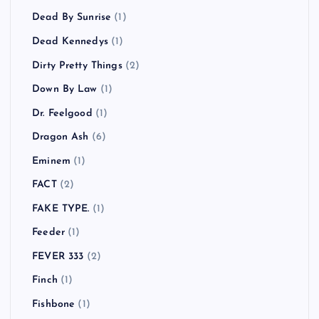
Clap Your Hands Say Yeah
(2)
Clipse
(1)
COCOBAT
(1)
Coldplay
(3)
COMEBACK MY DAUGHTERS
(1)
COUNTRY YARD
(1)
CULT FLOWERS
(2)
Cypress Hill
(1)
Danko Jones
(1)
Dead By Sunrise
(1)
Dead Kennedys
(1)
Dirty Pretty Things
(2)
Down By Law
(1)
Dr. Feelgood
(1)