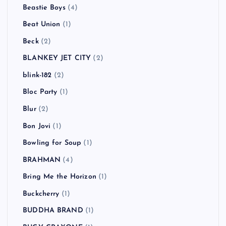
Authority Zero
(3)
AVICII
(1)
B-DASH
(2)
Babyshambles
(2)
BACKYARD BABIES
(3)
Bad Religion
(5)
BBQ CHICKENS
(1)
Beady Eye
(2)
Beastie Boys
(4)
Beat Union
(1)
Beck
(2)
BLANKEY JET CITY
(2)
blink-182
(2)