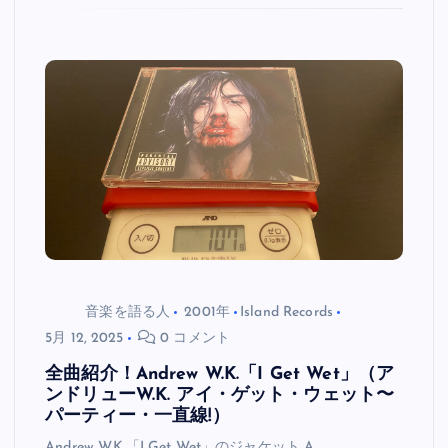
音楽を語る人
2001年
Island Records
5月 12, 2025
0 コメント
全曲紹介！Andrew W.K.「I Get Wet」（ア
ンドリューW.K. アイ・ゲット・ウェット〜
パーティー・一直線!）
Andrew W.K.「I Get Wet」のジャケット A…