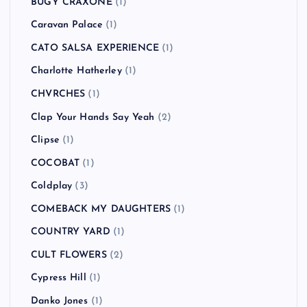
Bloc Party
(1)
Blur
(2)
Bon Jovi
(1)
Bowling for Soup
(1)
BRAHMAN
(4)
Bring Me the Horizon
(1)
Buckcherry
(1)
BUDDHA BRAND
(1)
BUGY CRAXONE
(1)
Caravan Palace
(1)
CATO SALSA EXPERIENCE
(1)
Charlotte Hatherley
(1)
CHVRCHES
(1)