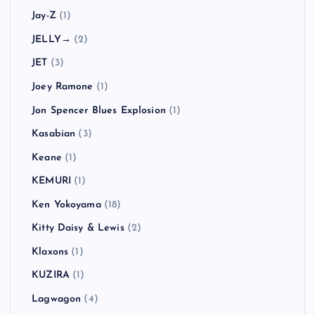
HAWAIIAN6
(1)
Hi-STANDARD
(7)
Hoobastank
(1)
Hüsker Dü
(1)
HUSKING BEE
(4)
In Hearts Wake
(1)
Jack Johnson
(1)
Jack Peñate
(1)
Jake Bugg
(3)
Jay-Z
(1)
JELLY→
(2)
JET
(3)
Joey Ramone
(1)
Jon Spencer Blues Explosion
(1)