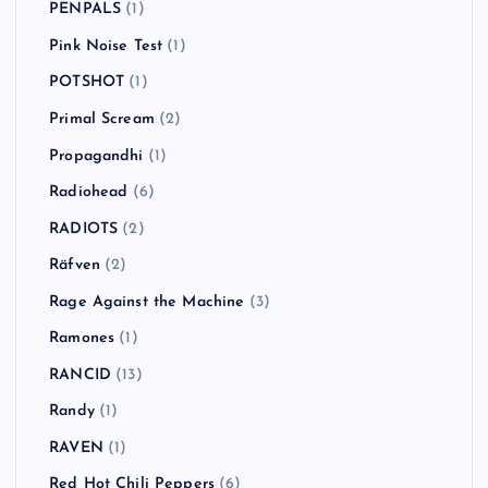
Oi-SKALL MATES
(3)
One Day As A Lion
(1)
Operation Ivy
(1)
Orson
(1)
Panic! at the Disco
(2)
Paul Weller
(1)
Pearl Jam
(1)
Pennywise
(4)
PENPALS
(1)
Pink Noise Test
(1)
POTSHOT
(1)
Primal Scream
(2)
Propagandhi
(1)