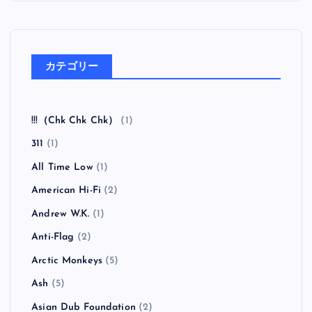
全曲紹介！BRAHMAN「A FORLORN HOPE」（ブラ
フマン ア・フォーローン・ホープ）
全曲紹介！oasis「Heathen Chemistry」（オアシス ヒ
ーザン・ケミストリー）
全曲紹介！RANCID「Honor Is All We Know」（ラン
シド オナー・イズ・オール・ウィー・ノウ）
全曲紹介！The Coral「The Invisible Invasion」（ザ・
コーラル インヴィジブル・インヴェイジョン）
カテゴリー