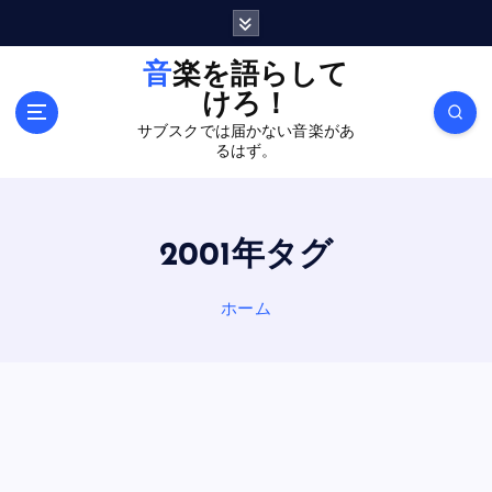
内
容
を
音楽を語らして
ス
けろ！
キ
サブスクでは届かない音楽があ
ッ
るはず。
プ
2001年タグ
ホーム