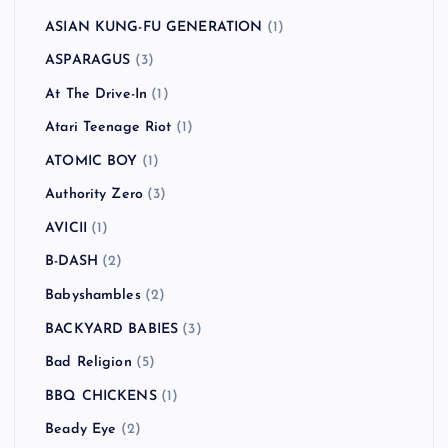
!!!（Chk Chk Chk）
(1)
311
(1)
All Time Low
(1)
American Hi-Fi
(2)
Andrew W.K.
(1)
Anti-Flag
(2)
Arctic Monkeys
(5)
Ash
(5)
Asian Dub Foundation
(2)
ASIAN KUNG-FU GENERATION
(1)
ASPARAGUS
(3)
At The Drive-In
(1)
Atari Teenage Riot
(1)
ATOMIC BOY
(1)