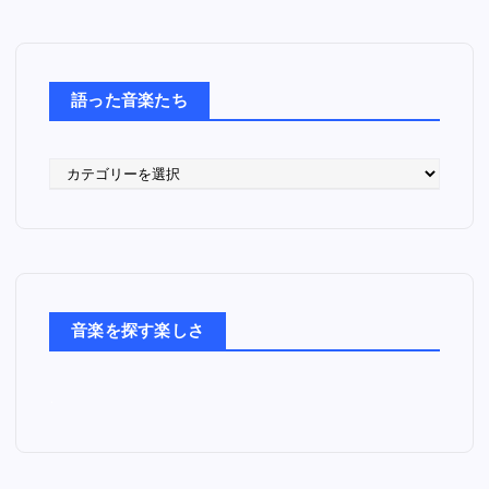
語った音楽たち
語
っ
た
音
楽
た
ち
音楽を探す楽しさ