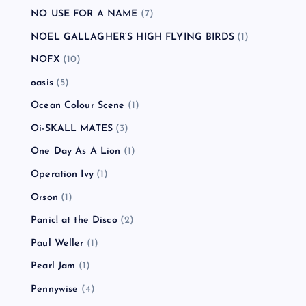
MUSE
(3)
MxPx
(5)
My Bloody Valentine
(1)
NAMBA69
(2)
NEKROMANTIX
(1)
never young beach
(1)
New Found Glory
(4)
New Order
(1)
NICOTINE
(1)
NO USE FOR A NAME
(7)
NOEL GALLAGHER’S HIGH FLYING BIRDS
(1)
NOFX
(10)
oasis
(5)
Ocean Colour Scene
(1)