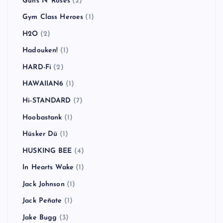
GARLICBOYS
(1)
GENERATION X
(1)
Ginger Wildheart
(1)
Goldfinger
(1)
Good Charlotte
(3)
Good Riddance
(1)
Green Day
(7)
Greta Van Fleet
(1)
Guns N' Roses
(2)
Gym Class Heroes
(1)
H2O
(2)
Hadouken!
(1)
HARD-Fi
(2)