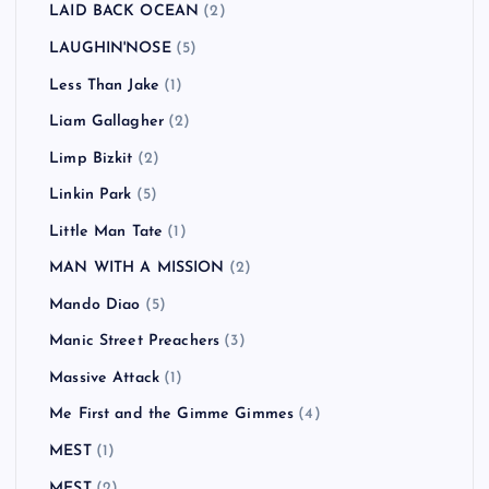
Kasabian
(3)
Keane
(1)
KEMURI
(1)
Ken Yokoyama
(18)
Kitty Daisy & Lewis
(2)
Klaxons
(1)
KUZIRA
(1)
Lagwagon
(4)
LAID BACK OCEAN
(2)
LAUGHIN'NOSE
(5)
Less Than Jake
(1)
Liam Gallagher
(2)
Limp Bizkit
(2)