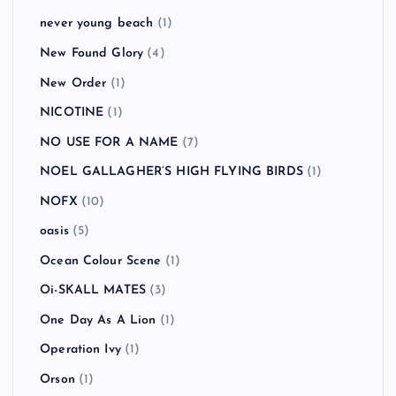
never young beach
(1)
New Found Glory
(4)
New Order
(1)
NICOTINE
(1)
NO USE FOR A NAME
(7)
NOEL GALLAGHER’S HIGH FLYING BIRDS
(1)
NOFX
(10)
oasis
(5)
Ocean Colour Scene
(1)
Oi-SKALL MATES
(3)
One Day As A Lion
(1)
Operation Ivy
(1)
Orson
(1)