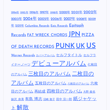
2002年
1997年
2000年
2001年
1996年
1994年
1995年
1998年
2004年
2005年
2007年
2003年
2006年
2008年
2009
Epitaph
年
2011年
Columbia Records
Epic Records
JPN
Records
FAT WRECK CHORDS
PIZZA
US
PUNK
UK
OF DEATH RECORDS
セルフタイトル
Warner Records
セルフラ
カバーアルバム
デビューアルバム
イナーノーツ
七枚目
二枚目の
三枚目のアルバム
のアルバム
アルバム
五枚目のアルバム
六枚
八枚目のアルバム
四枚目のアルバム
目のアルバム
再結成
大野 俊也
紙ジャケッ
有島 博志
妹沢 奈美
田中 宗一郎
沼崎 敦子
解散
ト