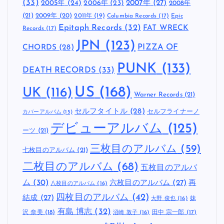
(33)
2005年
(24)
2007年
(27)
2006年
(23)
2008年
(21)
2009年
(20)
2011年
(19)
Columbia Records
(17)
Epic
Epitaph Records
(32)
FAT WRECK
Records
(17)
JPN
(123)
CHORDS
(28)
PIZZA OF
PUNK
(133)
DEATH RECORDS
(33)
US
(168)
UK
(116)
Warner Records
(21)
セルフタイトル
(28)
セルフライナーノ
カバーアルバム
(15)
デビューアルバム
(125)
ーツ
(21)
三枚目のアルバム
(59)
七枚目のアルバム
(21)
二枚目のアルバム
(68)
五枚目のアルバ
ム
(30)
六枚目のアルバム
(27)
再
八枚目のアルバム
(16)
四枚目のアルバム
(42)
結成
(27)
妹
大野 俊也
(16)
有島 博志
(32)
沢 奈美
(18)
田中 宗一郎
(17)
沼崎 敦子
(16)