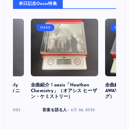
来日記念Oasis特集
OASIS
OASIS
initely
全曲紹介！oasis「Heathen
全曲紹介！oa
ス デフィニ
Chemistry」（オアシス ヒーザ
AWAY」
ン・ケミストリー）
グ）
月 30, 2023
音楽を語る人
6月 26, 2025
音楽を