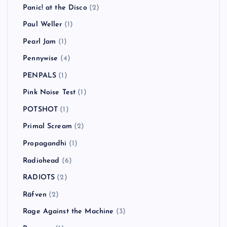
Panic! at the Disco
(2)
Paul Weller
(1)
Pearl Jam
(1)
Pennywise
(4)
PENPALS
(1)
Pink Noise Test
(1)
POTSHOT
(1)
Primal Scream
(2)
Propagandhi
(1)
Radiohead
(6)
RADIOTS
(2)
Räfven
(2)
Rage Against the Machine
(3)