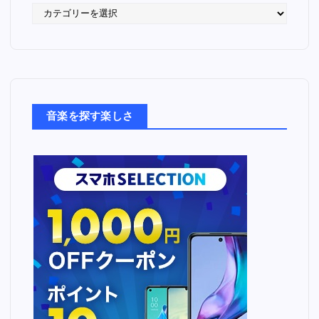
語
っ
た
音
楽
た
ち
音楽を探す楽しさ