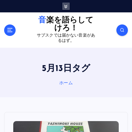
内
容
を
音楽を語らして
ス
けろ！
キ
サブスクでは届かない音楽があ
ッ
るはず。
プ
5月13日タグ
ホーム