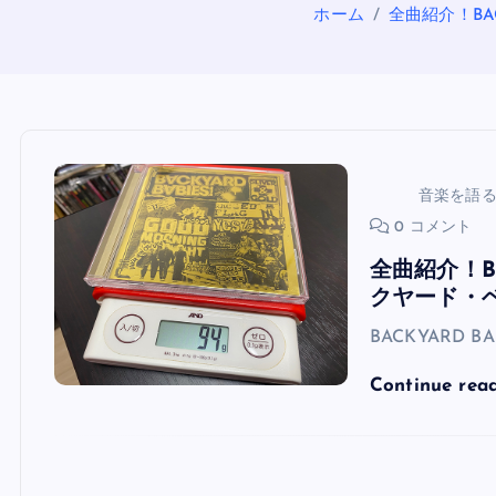
ホーム
全曲紹介！BAC
音楽を語
0 コメント
全曲紹介！BAC
クヤード・
BACKYARD BAB
Continue rea