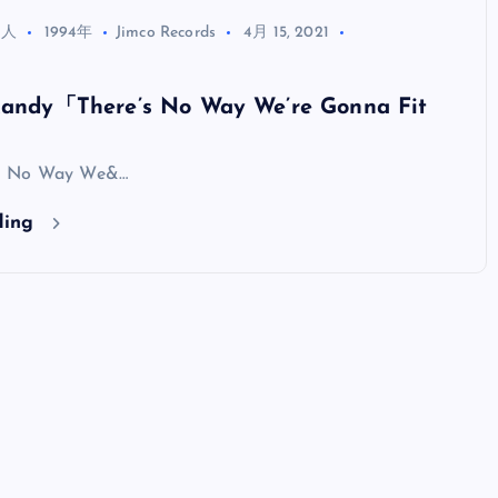
全曲紹介！oasis「Definitely
る人
1994年
Jimco Records
4月 15, 2021
Maybe」（オアシス デフィニト
ー・メイビー）
y「There’s No Way We’re Gonna Fit
音楽を語る人
8月 30, 2023
s No Way We&…
ding