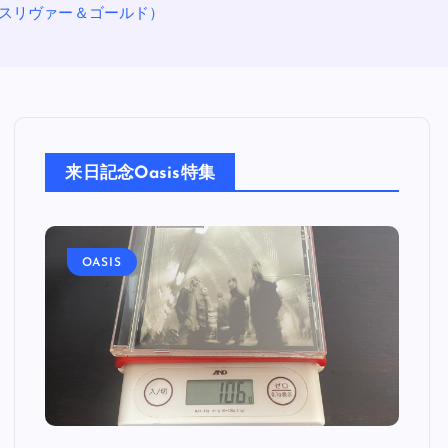
ーズ スリヴァー＆ゴールド）
来日記念Oasis特集
OASIS
O