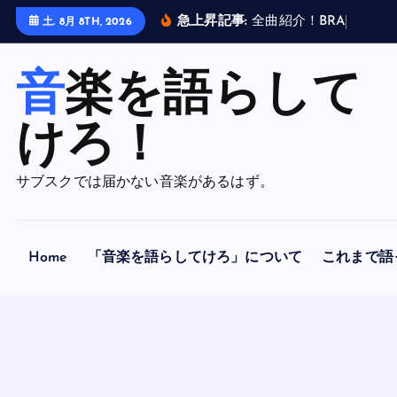
内
急上昇記事:
全
曲
紹
介
！
B
R
A
H
M
A
N
土. 8月 8TH, 2026
容
を
音楽を語らして
ス
キ
ッ
けろ！
プ
サブスクでは届かない音楽があるはず。
Home
「音楽を語らしてけろ」について
これまで語