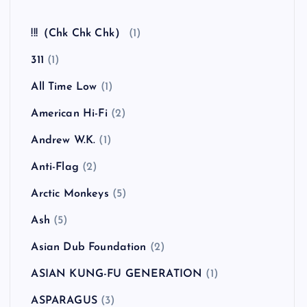
全曲紹介！The Coral「The Invisible Invasion」
（ザ・コーラル インヴィジブル・インヴェイジ
ョン）
カテゴリー
!!!（Chk Chk Chk）
(1)
311
(1)
All Time Low
(1)
American Hi-Fi
(2)