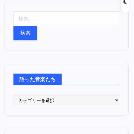
検
索
:
語った音楽たち
語
っ
た
音
楽