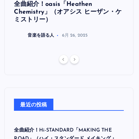
全曲紹介！oasis「Heathen
全曲紹
リ
Chemistry」（オアシス ヒーザン・ケ
（オ
ミストリー）
音楽を語る人
6月 26, 2025
最近の投稿
全曲紹介！Hi-STANDARD「MAKING THE
ROAD」（ハイ・スタンダード メイキング・