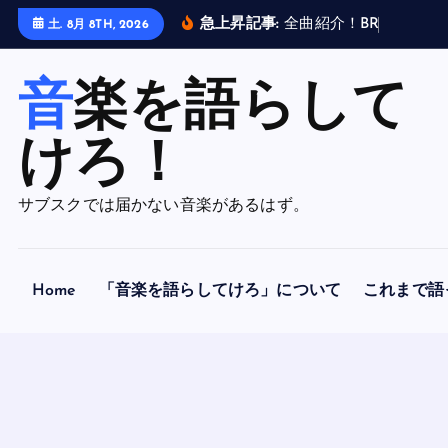
内
急上昇記事:
全
曲
紹
介
！
B
R
A
H
M
A
N
土. 8月 8TH, 2026
容
を
音楽を語らして
ス
キ
ッ
けろ！
プ
サブスクでは届かない音楽があるはず。
Home
「音楽を語らしてけろ」について
これまで語