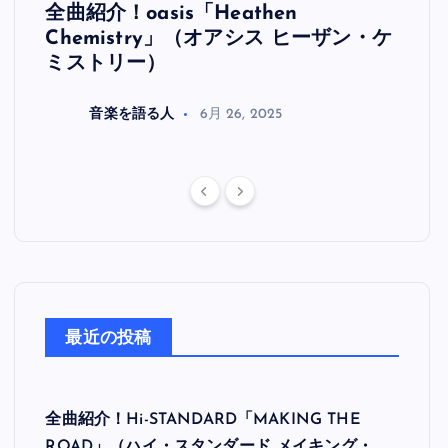
全曲紹介！oasis「Heathen
全曲紹
リ
Chemistry」（オアシス ヒーザン・ケ
（オ
ミストリー）
音楽を語る人
6月 26, 2025
最近の投稿
全曲紹介！Hi-STANDARD「MAKING THE
ROAD」（ハイ・スタンダード メイキング・