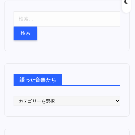
検
索
:
語った音楽たち
語
っ
た
音
楽