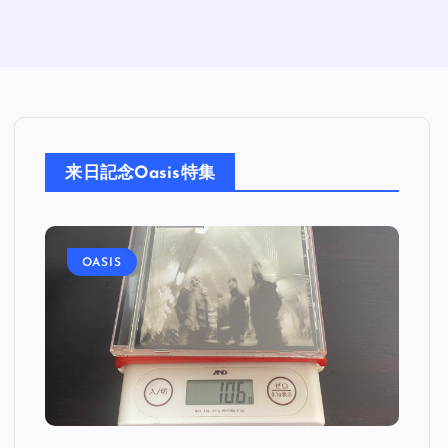
来日記念Oasis特集
OASIS
O