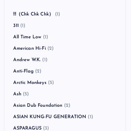
全曲紹介！The Coral「The Invisible Invasion」
（ザ・コーラル インヴィジブル・インヴェイジ
ョン）
カテゴリー
!!!（Chk Chk Chk）
(1)
311
(1)
All Time Low
(1)
American Hi-Fi
(2)