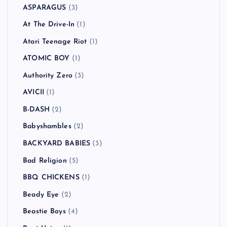
All Time Low
(1)
American Hi-Fi
(2)
Andrew W.K.
(1)
Anti-Flag
(2)
Arctic Monkeys
(5)
Ash
(5)
Asian Dub Foundation
(2)
ASIAN KUNG-FU GENERATION
(1)
ASPARAGUS
(3)
At The Drive-In
(1)
Atari Teenage Riot
(1)
ATOMIC BOY
(1)
Authority Zero
(3)