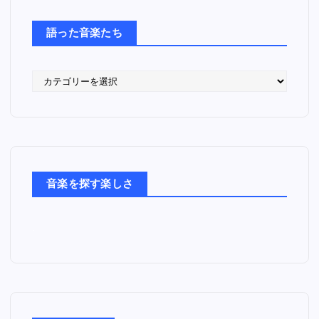
語った音楽たち
語
っ
た
音
楽
た
ち
音楽を探す楽しさ