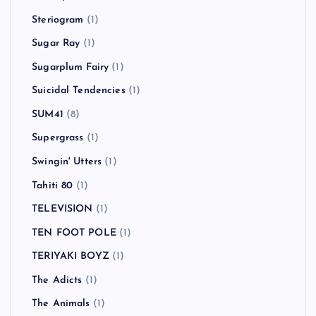
smorgas
(2)
SNAIL RAMP
(1)
Snuff
(6)
SOBUT
(2)
Social Distortion
(2)
SOFTBALL
(1)
Sonic Youth
(1)
Starcrawler
(1)
Stereophonics
(1)
Steriogram
(1)
Sugar Ray
(1)
Sugarplum Fairy
(1)
Suicidal Tendencies
(1)
SUM41
(8)