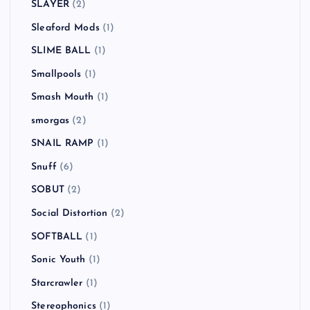
Scott Murphy
(1)
Sex Pistols
(2)
SHERBET
(1)
Sick of It All
(1)
Sid Vicious
(1)
SiM
(3)
Simple Plan
(2)
SKA SKA CLUB
(1)
SLAYER
(2)
Sleaford Mods
(1)
SLIME BALL
(1)
Smallpools
(1)
Smash Mouth
(1)