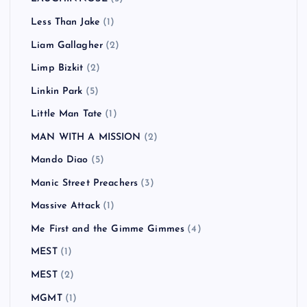
Keane
(1)
KEMURI
(1)
Ken Yokoyama
(18)
Kitty Daisy & Lewis
(2)
Klaxons
(1)
KUZIRA
(1)
Lagwagon
(4)
LAID BACK OCEAN
(2)
LAUGHIN'NOSE
(5)
Less Than Jake
(1)
Liam Gallagher
(2)
Limp Bizkit
(2)
Linkin Park
(5)
Little Man Tate
(1)