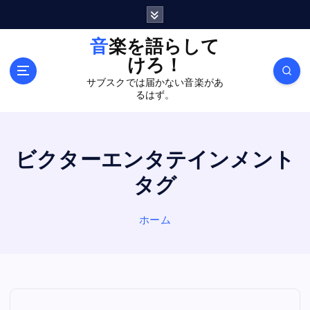
内
容
を
音楽を語らして
ス
けろ！
キ
サブスクでは届かない音楽があ
ッ
るはず。
プ
ビクターエンタテインメント
タグ
ホーム