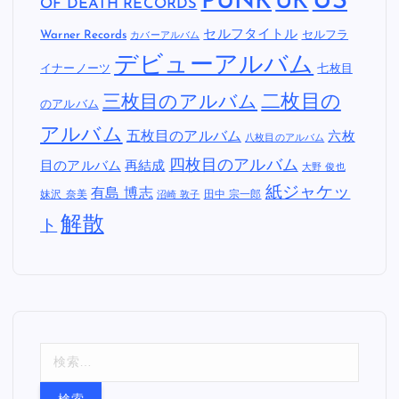
タグ
2002年
1997年
2000年
2001年
1996年
1994年
1995年
1998年
2004年
2005年
2007年
2003年
2006年
2008年
2009
Epitaph
年
2011年
Columbia Records
Epic Records
JPN
Records
FAT WRECK CHORDS
PIZZA
US
PUNK
UK
OF DEATH RECORDS
セルフタイトル
Warner Records
セルフラ
カバーアルバム
デビューアルバム
イナーノーツ
七枚目
二枚目の
三枚目のアルバム
のアルバム
アルバム
五枚目のアルバム
六枚
八枚目のアルバム