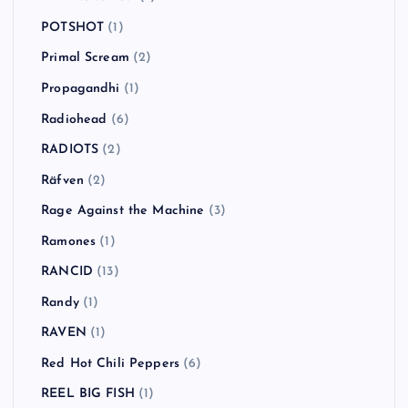
One Day As A Lion
(1)
Operation Ivy
(1)
Orson
(1)
Panic! at the Disco
(2)
Paul Weller
(1)
Pearl Jam
(1)
Pennywise
(4)
PENPALS
(1)
Pink Noise Test
(1)
POTSHOT
(1)
Primal Scream
(2)
Propagandhi
(1)
Radiohead
(6)
RADIOTS
(2)