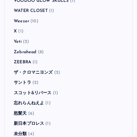
Tim Armstrong
(1)
TOTAL CHAOS
(1)
Travis
(2)
ULTRA BRAiN
(1)
Underworld
(1)
Useless ID
(1)
Velvet Revolver
(2)
Viva Brother
(1)
VOODOO GLOW SKULLS
(1)
WATER CLOSET
(1)
Weezer
(10)
X
(1)
Yeti
(2)