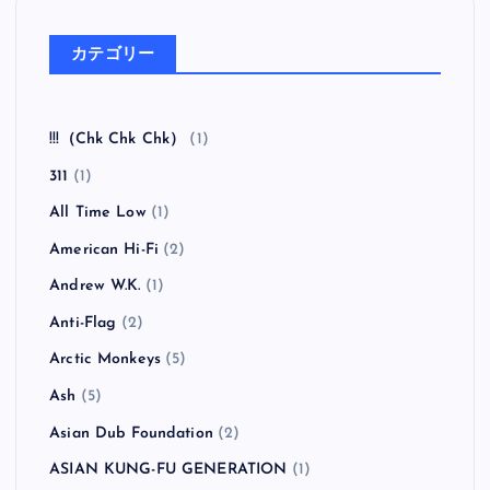
フマン ア・フォーローン・ホープ）
全曲紹介！oasis「Heathen Chemistry」（オアシス ヒ
ーザン・ケミストリー）
全曲紹介！RANCID「Honor Is All We Know」（ラン
シド オナー・イズ・オール・ウィー・ノウ）
全曲紹介！The Coral「The Invisible Invasion」（ザ・
コーラル インヴィジブル・インヴェイジョン）
カテゴリー
!!!（Chk Chk Chk）
(1)
311
(1)