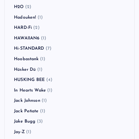
GENERATION X
(1)
Ginger Wildheart
(1)
Goldfinger
(1)
Good Charlotte
(3)
Good Riddance
(1)
Green Day
(7)
Greta Van Fleet
(1)
Guns N' Roses
(2)
Gym Class Heroes
(1)
H2O
(2)
Hadouken!
(1)
HARD-Fi
(2)
HAWAIIAN6
(1)
Hi-STANDARD
(7)