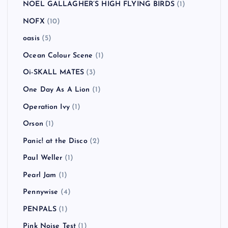
My Bloody Valentine
(1)
NAMBA69
(2)
NEKROMANTIX
(1)
never young beach
(1)
New Found Glory
(4)
New Order
(1)
NICOTINE
(1)
NO USE FOR A NAME
(7)
NOEL GALLAGHER’S HIGH FLYING BIRDS
(1)
NOFX
(10)
oasis
(5)
Ocean Colour Scene
(1)
Oi-SKALL MATES
(3)