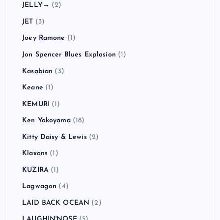
Hoobastank
(1)
Hüsker Dü
(1)
HUSKING BEE
(4)
In Hearts Wake
(1)
Jack Johnson
(1)
Jack Peñate
(1)
Jake Bugg
(3)
Jay-Z
(1)
JELLY→
(2)
JET
(3)
Joey Ramone
(1)
Jon Spencer Blues Explosion
(1)
Kasabian
(3)