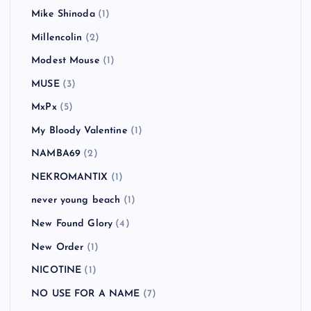
MAN WITH A MISSION
(2)
Mando Diao
(5)
Manic Street Preachers
(3)
Massive Attack
(1)
Me First and the Gimme Gimmes
(4)
MEST
(1)
MEST
(2)
MGMT
(1)
Mike Shinoda
(1)
Millencolin
(2)
Modest Mouse
(1)
MUSE
(3)
MxPx
(5)