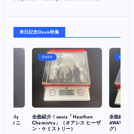
来日記念Oasis特集
OASIS
OASIS
initely
全曲紹介！oasis「Heathen
全曲紹介！oa
ス デフィニ
Chemistry」（オアシス ヒーザ
AWAY」
ン・ケミストリー）
グ）