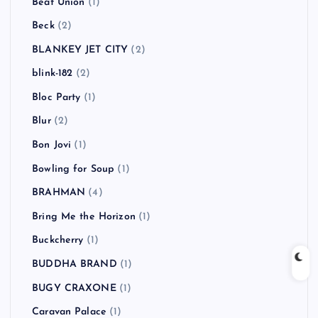
AVICII
(1)
B-DASH
(2)
Babyshambles
(2)
BACKYARD BABIES
(3)
Bad Religion
(5)
BBQ CHICKENS
(1)
Beady Eye
(2)
Beastie Boys
(4)
Beat Union
(1)
Beck
(2)
BLANKEY JET CITY
(2)
blink-182
(2)
Bloc Party
(1)