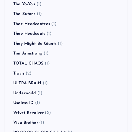
The Trojans
(1)
The Used
(1)
The Vandals
(2)
The Verve
(1)
The View
(3)
THE VINES
(3)
The White Stripes
(1)
The Wildhearts
(1)
The Yo-Yo's
(1)
The Zutons
(1)
Thee Headcoatees
(1)
Thee Headcoats
(1)
They Might Be Giants
(1)