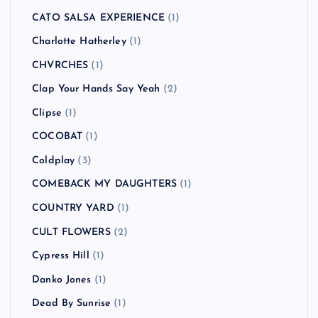
Blur
(2)
Bon Jovi
(1)
Bowling for Soup
(1)
BRAHMAN
(4)
Bring Me the Horizon
(1)
Buckcherry
(1)
BUDDHA BRAND
(1)
BUGY CRAXONE
(1)
Caravan Palace
(1)
CATO SALSA EXPERIENCE
(1)
Charlotte Hatherley
(1)
CHVRCHES
(1)
Clap Your Hands Say Yeah
(2)
Clipse
(1)