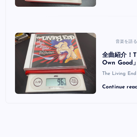
音楽を語
全曲紹介！The L
Own Good
The Living End
Continue rea