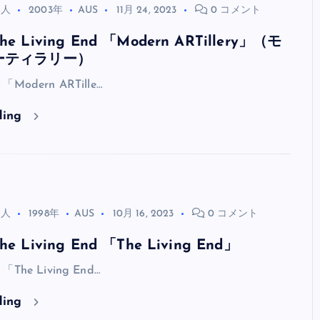
全曲紹介！oasis「Definitely
る人
2003年
AUS
11月 24, 2023
0 コメント
Maybe」（オアシス デフィニト
 Living End 「Modern ARTillery」（モ
ー・メイビー）
ーティラリー）
音楽を語る人
8月 30, 2023
d 「Modern ARTille…
ding
る人
1998年
AUS
10月 16, 2023
0 コメント
Living End 「The Living End」
d 「The Living End…
ding