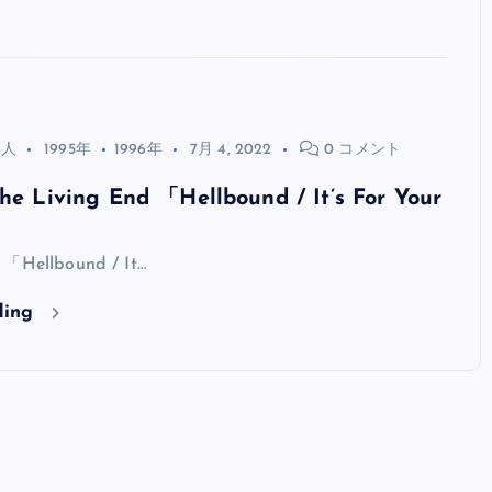
る人
1995年
1996年
7月 4, 2022
0 コメント
iving End 「Hellbound / It’s For Your
」
 「Hellbound / It…
ding