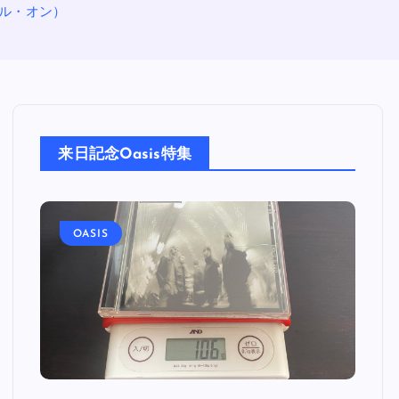
ロール・オン）
来日記念Oasis特集
OASIS
O