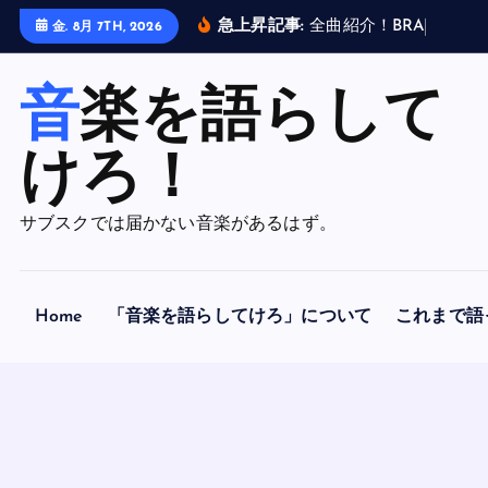
内
急上昇記事:
全
曲
紹
介
！
B
R
A
H
M
A
N
金. 8月 7TH, 2026
容
を
音楽を語らして
ス
キ
ッ
けろ！
プ
サブスクでは届かない音楽があるはず。
Home
「音楽を語らしてけろ」について
これまで語