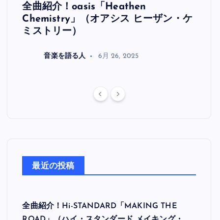
全曲紹介！oasis「Heathen
全曲紹
リ
Chemistry」（オアシス ヒーザン・ケ
（オ
ミストリー）
音楽を語る人
6月 26, 2025
最近の投稿
全曲紹介！Hi-STANDARD「MAKING THE
ROAD」（ハイ・スタンダード メイキング・