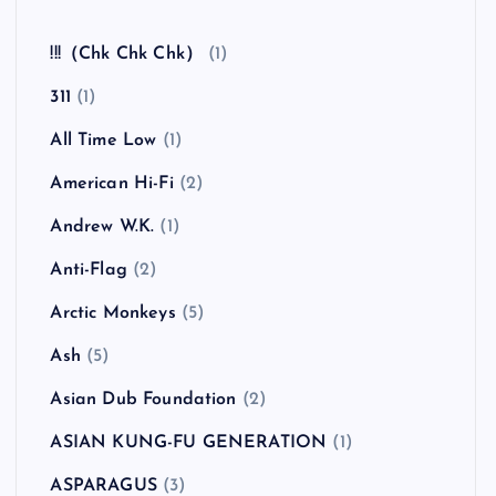
!!!（Chk Chk Chk）
(1)
311
(1)
All Time Low
(1)
American Hi-Fi
(2)
Andrew W.K.
(1)
Anti-Flag
(2)
Arctic Monkeys
(5)
Ash
(5)
Asian Dub Foundation
(2)
ASIAN KUNG-FU GENERATION
(1)
ASPARAGUS
(3)