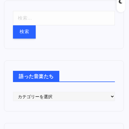
検
索
:
語った音楽たち
語
っ
た
音
楽