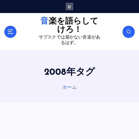
内
容
を
音楽を語らして
ス
けろ！
キ
サブスクでは届かない音楽があ
ッ
るはず。
プ
2008年タグ
ホーム