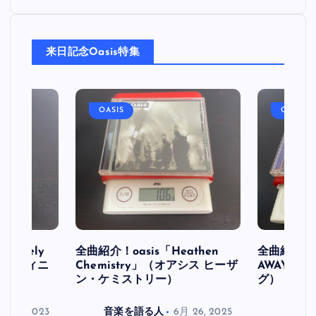
稿
来日記念Oasis特集
の
ペ
OASIS
OASIS
ー
ジ
送
り
initely
全曲紹介！oasis「Heathen
全曲紹介！oa
ス デフィニ
Chemistry」（オアシス ヒーザ
AWAY」
ン・ケミストリー）
グ）
月 30, 2023
音楽を語る人
6月 26, 2025
音楽を