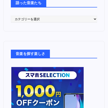
語った音楽たち
語
っ
た
音
楽
た
ち
音楽を探す楽しさ