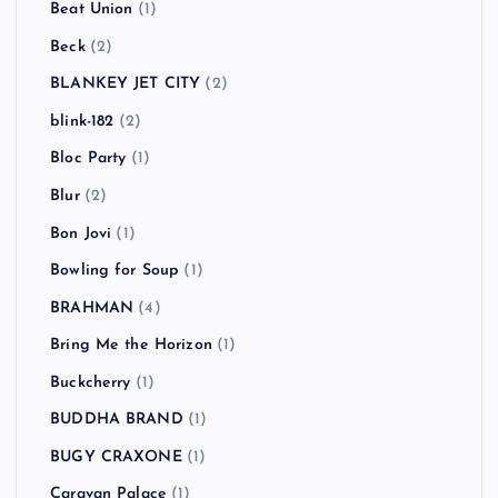
AVICII
(1)
B-DASH
(2)
Babyshambles
(2)
BACKYARD BABIES
(3)
Bad Religion
(5)
BBQ CHICKENS
(1)
Beady Eye
(2)
Beastie Boys
(4)
Beat Union
(1)
Beck
(2)
BLANKEY JET CITY
(2)
blink-182
(2)
Bloc Party
(1)