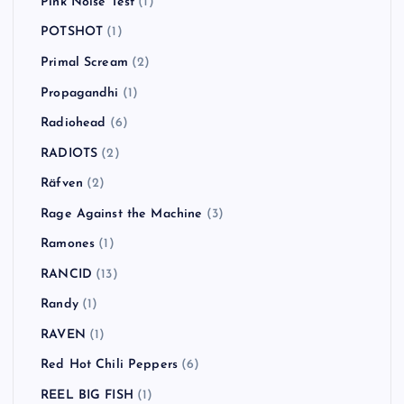
One Day As A Lion
(1)
Operation Ivy
(1)
Orson
(1)
Panic! at the Disco
(2)
Paul Weller
(1)
Pearl Jam
(1)
Pennywise
(4)
PENPALS
(1)
Pink Noise Test
(1)
POTSHOT
(1)
Primal Scream
(2)
Propagandhi
(1)
Radiohead
(6)