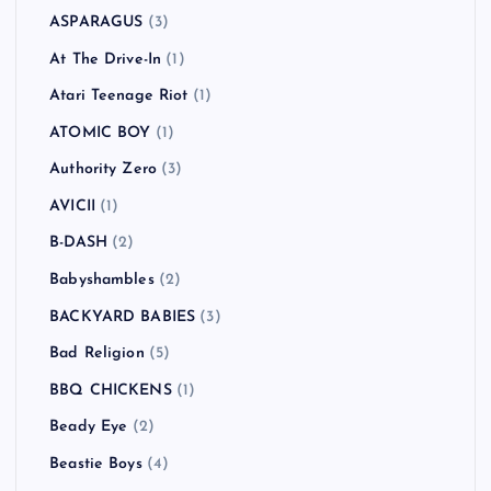
All Time Low
(1)
American Hi-Fi
(2)
Andrew W.K.
(1)
Anti-Flag
(2)
Arctic Monkeys
(5)
Ash
(5)
Asian Dub Foundation
(2)
ASIAN KUNG-FU GENERATION
(1)
ASPARAGUS
(3)
At The Drive-In
(1)
Atari Teenage Riot
(1)
ATOMIC BOY
(1)
Authority Zero
(3)