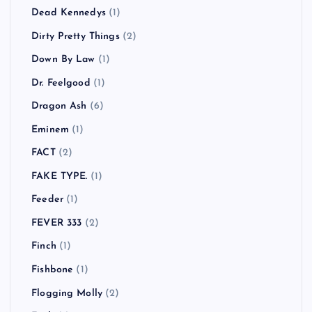
COCOBAT
(1)
Coldplay
(3)
COMEBACK MY DAUGHTERS
(1)
COUNTRY YARD
(1)
CULT FLOWERS
(2)
Cypress Hill
(1)
Danko Jones
(1)
Dead By Sunrise
(1)
Dead Kennedys
(1)
Dirty Pretty Things
(2)
Down By Law
(1)
Dr. Feelgood
(1)
Dragon Ash
(6)