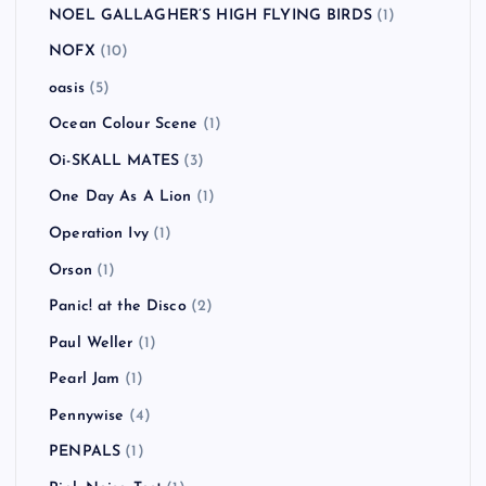
My Bloody Valentine
(1)
NAMBA69
(2)
NEKROMANTIX
(1)
never young beach
(1)
New Found Glory
(4)
New Order
(1)
NICOTINE
(1)
NO USE FOR A NAME
(7)
NOEL GALLAGHER’S HIGH FLYING BIRDS
(1)
NOFX
(10)
oasis
(5)
Ocean Colour Scene
(1)
Oi-SKALL MATES
(3)