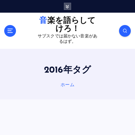
内
容
を
音楽を語らして
ス
けろ！
キ
サブスクでは届かない音楽があ
ッ
るはず。
プ
2016年タグ
ホーム