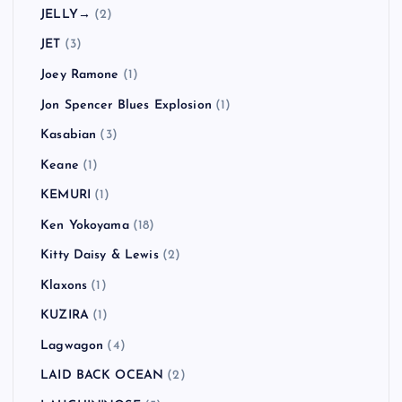
Hoobastank
(1)
Hüsker Dü
(1)
HUSKING BEE
(4)
In Hearts Wake
(1)
Jack Johnson
(1)
Jack Peñate
(1)
Jake Bugg
(3)
Jay-Z
(1)
JELLY→
(2)
JET
(3)
Joey Ramone
(1)
Jon Spencer Blues Explosion
(1)
Kasabian
(3)