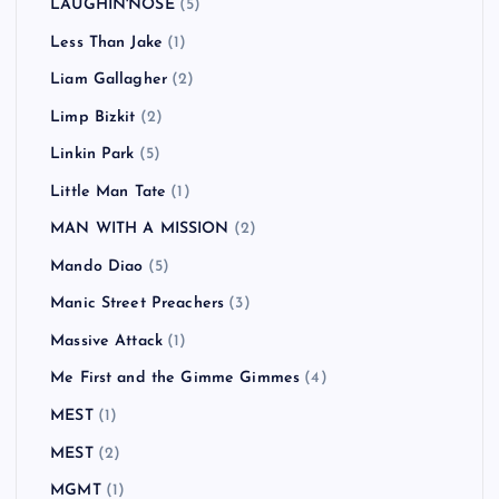
Keane
(1)
KEMURI
(1)
Ken Yokoyama
(18)
Kitty Daisy & Lewis
(2)
Klaxons
(1)
KUZIRA
(1)
Lagwagon
(4)
LAID BACK OCEAN
(2)
LAUGHIN'NOSE
(5)
Less Than Jake
(1)
Liam Gallagher
(2)
Limp Bizkit
(2)
Linkin Park
(5)