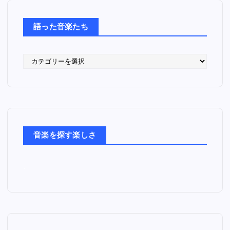
語った音楽たち
語
っ
た
音
楽
た
ち
音楽を探す楽しさ