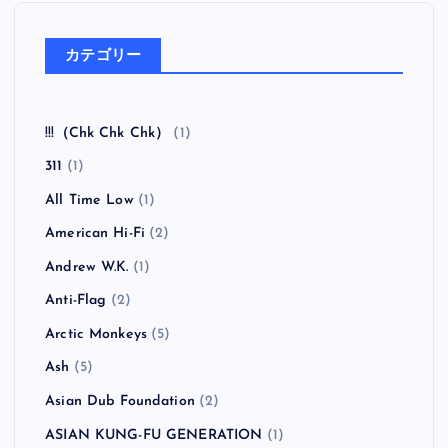
フマン ア・フォーローン・ホープ）
全曲紹介！oasis「Heathen Chemistry」（オアシス ヒ
ーザン・ケミストリー）
全曲紹介！RANCID「Honor Is All We Know」（ラン
シド オナー・イズ・オール・ウィー・ノウ）
全曲紹介！The Coral「The Invisible Invasion」（ザ・
コーラル インヴィジブル・インヴェイジョン）
カテゴリー
!!!（Chk Chk Chk）
(1)
311
(1)