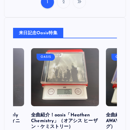
1
2
投
稿
来日記念Oasis特集
の
ペ
OASIS
OASIS
ー
ジ
送
り
initely
全曲紹介！oasis「Heathen
全曲紹介！oa
ス デフィニ
Chemistry」（オアシス ヒーザ
AWAY」
ン・ケミストリー）
グ）