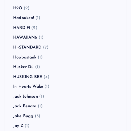
GENERATION X
(1)
Ginger Wildheart
(1)
Goldfinger
(1)
Good Charlotte
(3)
Good Riddance
(1)
Green Day
(7)
Greta Van Fleet
(1)
Guns N' Roses
(2)
Gym Class Heroes
(1)
H2O
(2)
Hadouken!
(1)
HARD-Fi
(2)
HAWAIIAN6
(1)
Hi-STANDARD
(7)