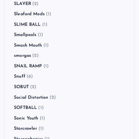
Scott Murphy
(1)
Sex Pistols
(2)
SHERBET
(1)
Sick of It All
(1)
Sid Vicious
(1)
SiM
(3)
Simple Plan
(2)
SKA SKA CLUB
(1)
SLAYER
(2)
Sleaford Mods
(1)
SLIME BALL
(1)
Smallpools
(1)
Smash Mouth
(1)