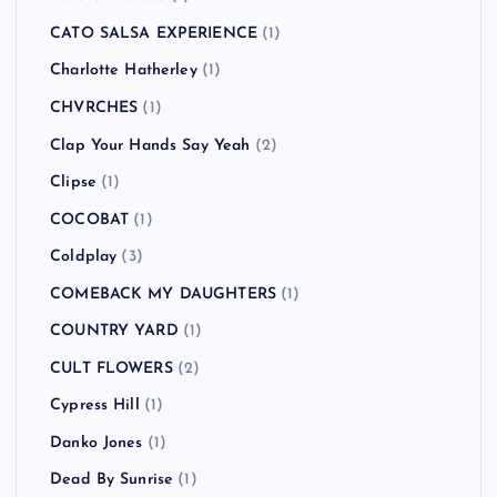
Blur
(2)
Bon Jovi
(1)
Bowling for Soup
(1)
BRAHMAN
(4)
Bring Me the Horizon
(1)
Buckcherry
(1)
BUDDHA BRAND
(1)
BUGY CRAXONE
(1)
Caravan Palace
(1)
CATO SALSA EXPERIENCE
(1)
Charlotte Hatherley
(1)
CHVRCHES
(1)
Clap Your Hands Say Yeah
(2)
Clipse
(1)