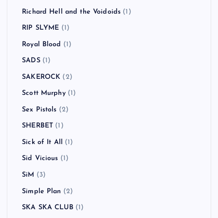
RADIOTS
(2)
Räfven
(2)
Rage Against the Machine
(3)
Ramones
(1)
RANCID
(13)
Randy
(1)
RAVEN
(1)
Red Hot Chili Peppers
(6)
REEL BIG FISH
(1)
Richard Hell and the Voidoids
(1)
RIP SLYME
(1)
Royal Blood
(1)
SADS
(1)
SAKEROCK
(2)