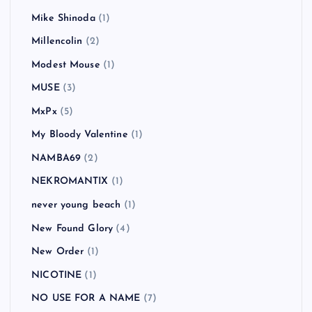
Little Man Tate
(1)
MAN WITH A MISSION
(2)
Mando Diao
(5)
Manic Street Preachers
(3)
Massive Attack
(1)
Me First and the Gimme Gimmes
(4)
MEST
(1)
MEST
(2)
MGMT
(1)
Mike Shinoda
(1)
Millencolin
(2)
Modest Mouse
(1)
MUSE
(3)
MxPx
(5)