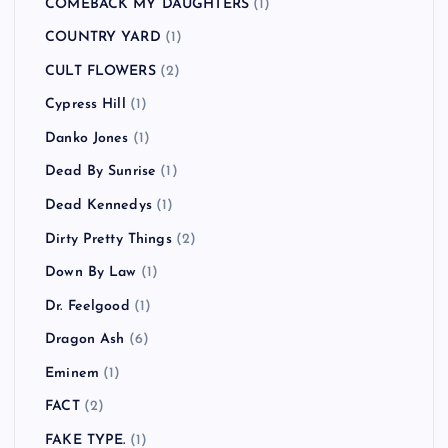
Caravan Palace
(1)
CATO SALSA EXPERIENCE
(1)
Charlotte Hatherley
(1)
CHVRCHES
(1)
Clap Your Hands Say Yeah
(2)
Clipse
(1)
COCOBAT
(1)
Coldplay
(3)
COMEBACK MY DAUGHTERS
(1)
COUNTRY YARD
(1)
CULT FLOWERS
(2)
Cypress Hill
(1)
Danko Jones
(1)