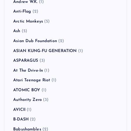
カテゴリー
!!!（Chk Chk Chk）
(1)
311
(1)
All Time Low
(1)
American Hi-Fi
(2)
Andrew W.K.
(1)
Anti-Flag
(2)
Arctic Monkeys
(5)
Ash
(5)
Asian Dub Foundation
(2)