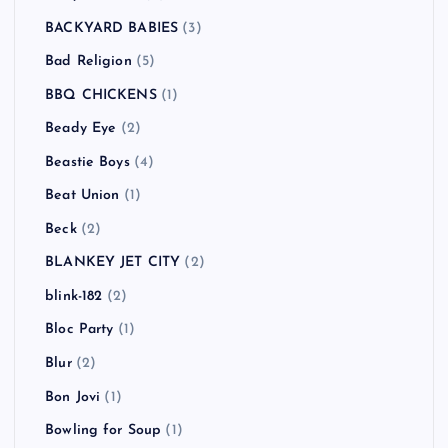
ASIAN KUNG-FU GENERATION
(1)
ASPARAGUS
(3)
At The Drive-In
(1)
Atari Teenage Riot
(1)
ATOMIC BOY
(1)
Authority Zero
(3)
AVICII
(1)
B-DASH
(2)
Babyshambles
(2)
BACKYARD BABIES
(3)
Bad Religion
(5)
BBQ CHICKENS
(1)
Beady Eye
(2)
Beastie Boys
(4)