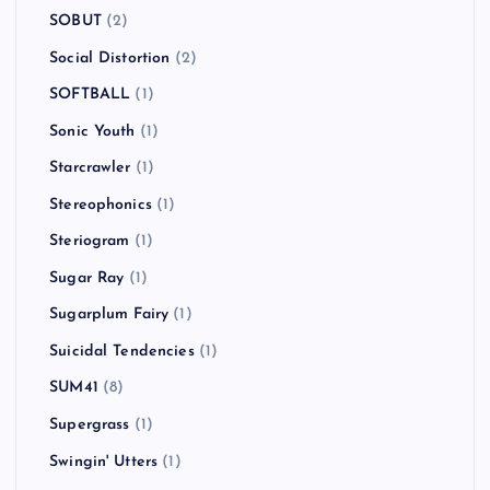
SLAYER
(2)
Sleaford Mods
(1)
SLIME BALL
(1)
Smallpools
(1)
Smash Mouth
(1)
smorgas
(2)
SNAIL RAMP
(1)
Snuff
(6)
SOBUT
(2)
Social Distortion
(2)
SOFTBALL
(1)
Sonic Youth
(1)
Starcrawler
(1)