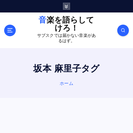
内
容
を
音楽を語らして
ス
けろ！
キ
サブスクでは届かない音楽があ
ッ
るはず。
プ
坂本 麻里子タグ
ホーム