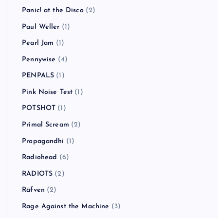
NO USE FOR A NAME
(7)
NOEL GALLAGHER’S HIGH FLYING BIRDS
(1)
NOFX
(10)
oasis
(5)
Ocean Colour Scene
(1)
Oi-SKALL MATES
(3)
One Day As A Lion
(1)
Operation Ivy
(1)
Orson
(1)
Panic! at the Disco
(2)
Paul Weller
(1)
Pearl Jam
(1)
Pennywise
(4)
PENPALS
(1)