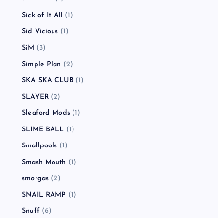
REEL BIG FISH
(1)
Richard Hell and the Voidoids
(1)
RIP SLYME
(1)
Royal Blood
(1)
SADS
(1)
SAKEROCK
(2)
Scott Murphy
(1)
Sex Pistols
(2)
SHERBET
(1)
Sick of It All
(1)
Sid Vicious
(1)
SiM
(3)
Simple Plan
(2)
SKA SKA CLUB
(1)