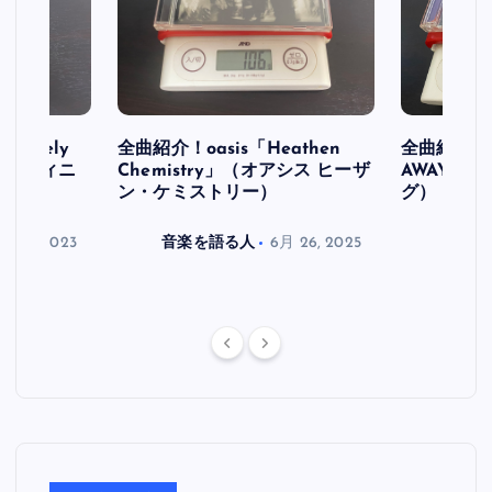
initely
全曲紹介！oasis「Heathen
全曲紹介！oa
ス デフィニ
Chemistry」（オアシス ヒーザ
AWAY」
ン・ケミストリー）
グ）
月 30, 2023
音楽を語る人
6月 26, 2025
音楽を