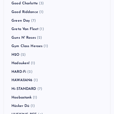
Foals
(1)
Foo Fighters
(1)
Fort Minor
(1)
Franz Ferdinand
(3)
GARLICBOYS
(1)
GENERATION X
(1)
Ginger Wildheart
(1)
Goldfinger
(1)
Good Charlotte
(3)
Good Riddance
(1)
Green Day
(7)
Greta Van Fleet
(1)
Guns N' Roses
(2)