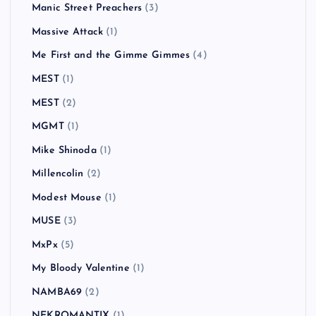
LAUGHIN'NOSE
(5)
Less Than Jake
(1)
Liam Gallagher
(2)
Limp Bizkit
(2)
Linkin Park
(5)
Little Man Tate
(1)
MAN WITH A MISSION
(2)
Mando Diao
(5)
Manic Street Preachers
(3)
Massive Attack
(1)
Me First and the Gimme Gimmes
(4)
MEST
(1)
MEST
(2)