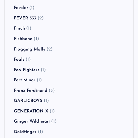
Dead By Sunrise
(1)
Dead Kennedys
(1)
Dirty Pretty Things
(2)
Down By Law
(1)
Dr. Feelgood
(1)
Dragon Ash
(6)
Eminem
(1)
FACT
(2)
FAKE TYPE.
(1)
Feeder
(1)
FEVER 333
(2)
Finch
(1)
Fishbone
(1)
Flogging Molly
(2)