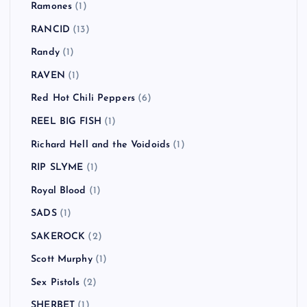
Pink Noise Test
(1)
POTSHOT
(1)
Primal Scream
(2)
Propagandhi
(1)
Radiohead
(6)
RADIOTS
(2)
Räfven
(2)
Rage Against the Machine
(3)
Ramones
(1)
RANCID
(13)
Randy
(1)
RAVEN
(1)
Red Hot Chili Peppers
(6)