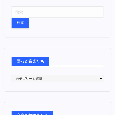
検
索
:
語った音楽たち
語
っ
た
音
楽
た
ち