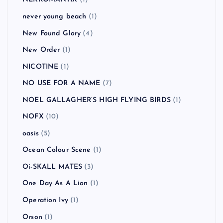
MGMT
(1)
Mike Shinoda
(1)
Millencolin
(2)
Modest Mouse
(1)
MUSE
(3)
MxPx
(5)
My Bloody Valentine
(1)
NAMBA69
(2)
NEKROMANTIX
(1)
never young beach
(1)
New Found Glory
(4)
New Order
(1)
NICOTINE
(1)