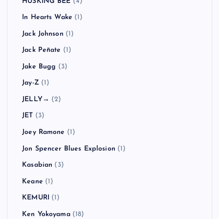
Gym Class Heroes
(1)
H2O
(2)
Hadouken!
(1)
HARD-Fi
(2)
HAWAIIAN6
(1)
Hi-STANDARD
(7)
Hoobastank
(1)
Hüsker Dü
(1)
HUSKING BEE
(4)
In Hearts Wake
(1)
Jack Johnson
(1)
Jack Peñate
(1)
Jake Bugg
(3)