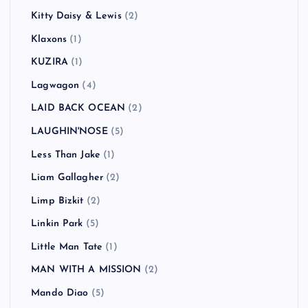
Jay-Z
(1)
JELLY→
(2)
JET
(3)
Joey Ramone
(1)
Jon Spencer Blues Explosion
(1)
Kasabian
(3)
Keane
(1)
KEMURI
(1)
Ken Yokoyama
(18)
Kitty Daisy & Lewis
(2)
Klaxons
(1)
KUZIRA
(1)
Lagwagon
(4)
LAID BACK OCEAN
(2)