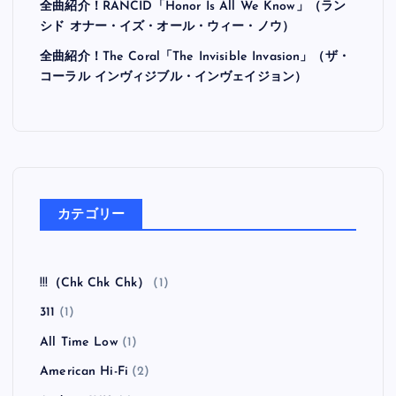
最近の投稿
全曲紹介！Hi-STANDARD「MAKING THE ROAD」
（ハイ・スタンダード メイキング・ザ・ロード）
全曲紹介！BRAHMAN「A FORLORN HOPE」（ブラ
フマン ア・フォーローン・ホープ）
全曲紹介！oasis「Heathen Chemistry」（オアシス ヒ
ーザン・ケミストリー）
全曲紹介！RANCID「Honor Is All We Know」（ラン
シド オナー・イズ・オール・ウィー・ノウ）
全曲紹介！The Coral「The Invisible Invasion」（ザ・
コーラル インヴィジブル・インヴェイジョン）