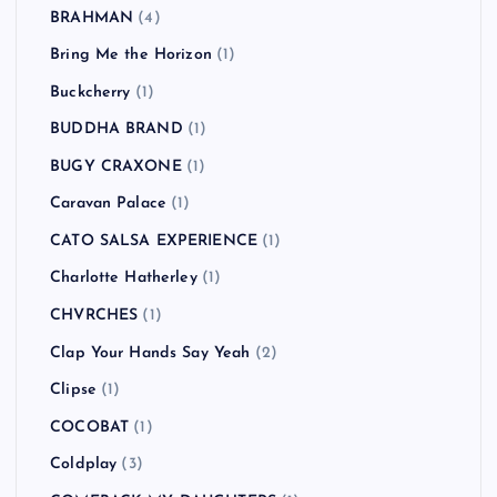
Beat Union
(1)
Beck
(2)
BLANKEY JET CITY
(2)
blink-182
(2)
Bloc Party
(1)
Blur
(2)
Bon Jovi
(1)
Bowling for Soup
(1)
BRAHMAN
(4)
Bring Me the Horizon
(1)
Buckcherry
(1)
BUDDHA BRAND
(1)
BUGY CRAXONE
(1)